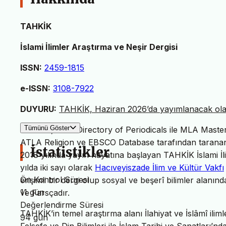
TAHKİK
İslami İlimler Araştırma ve Neşir Dergisi
ISSN:
2459-1815
e-ISSN:
3108-7922
DUYURU:
TAHKİK, Haziran 2026’da yayımlanacak olan 
Tümünü Göster
TAHKİK, MLA Directory of Periodicals ile MLA Master L
ATLA Religion ve EBSCO Database tarafından taranan 
İstatistikler
2018 yılında yayın hayatına başlayan TAHKİK İslami İl
yılda iki sayı olarak
Hacıveyiszade İlim ve Kültür Vakfı
Ön Kontrol Süresi
erişimli bir dergi olup sosyal ve beşerî bilimler alanın
11 gün
ve Farsçadır.
Değerlendirme Süresi
TAHKİK’in temel araştırma alanı İlahiyat ve İslâmî iliml
94 gün