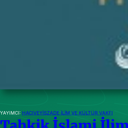
YAYIMCI:
HACIVEYİSZADE İLİM VE KÜLTÜR VAKFI
Tahkik İslami İlim