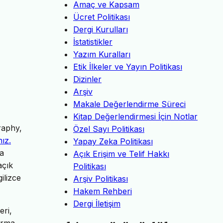
Amaç ve Kapsam
Ücret Politikası
Dergi Kurulları
İstatistikler
Yazım Kuralları
Etik İlkeler ve Yayın Politikası
Dizinler
Arşiv
Makale Değerlendirme Süreci
Kitap Değerlendirmesi İçin Notlar
raphy,
Özel Sayı Politikası
nız.
Yapay Zeka Politikası
da
Açık Erişim ve Telif Hakkı
açık
Politikası
ilizce
Arşiv Politikası
Hakem Rehberi
Dergi İletişim
eri,