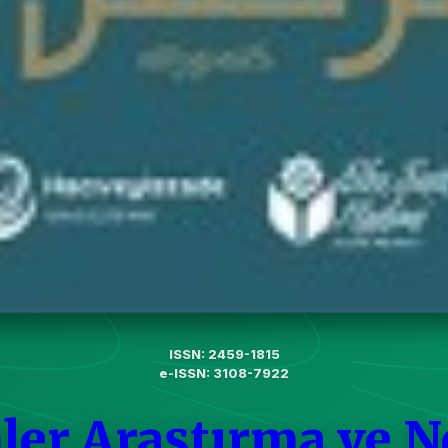
ISSN: 2459-1815
e-ISSN: 3108-7922
ler Araştırma ve N