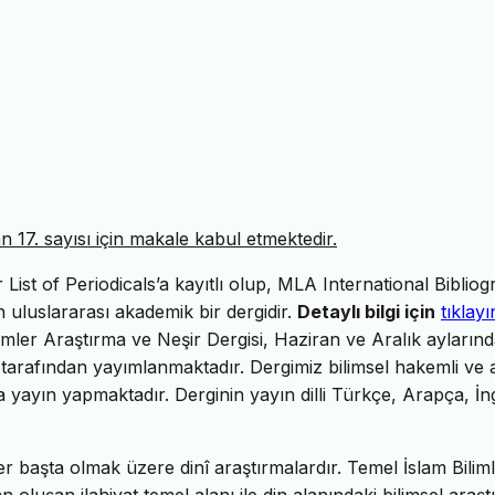
17. sayısı için makale kabul etmektedir.
ist of Periodicals’a kayıtlı olup, MLA International Bibliog
uluslararası akademik bir dergidir.
Detaylı bilgi için
tıklayı
imler Araştırma ve Neşir Dergisi, Haziran ve Aralık ayların
tarafından yayımlanmaktadır. Dergimiz bilimsel hakemli ve 
da yayın yapmaktadır. Derginin yayın dilli Türkçe, Arapça, İng
er başta olmak üzere dinî araştırmalardır. Temel İslam Biliml