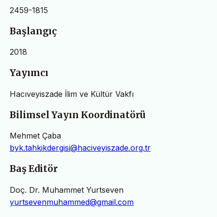
2459-1815
Başlangıç
2018
Yayımcı
Hacıveyiszade İlim ve Kültür Vakfı
Bilimsel Yayın Koordinatörü
Mehmet Çaba
byk.tahkikdergisi@haciveyiszade.org.tr
Baş Editör
Doç. Dr. Muhammet Yurtseven
yurtsevenmuhammed@gmail.com