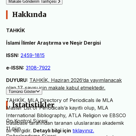
Makale Gönderim Tarihçesi
Hakkında
TAHKİK
İslami İlimler Araştırma ve Neşir Dergisi
ISSN:
2459-1815
e-ISSN:
3108-7922
DUYURU:
TAHKİK, Haziran 2026’da yayımlanacak
olan 17. sayısı için makale kabul etmektedir.
Tümünü Göster
TAHKİK, MLA Directory of Periodicals ile MLA
İstatistikler
Master List of Periodicals’a kayıtlı olup, MLA
International Bibliography, ATLA Religion ve EBSCO
Ön Kontrol Süresi
Database tarafından taranan uluslararası akademik
11 gün
bir dergidir.
Detaylı bilgi için
tıklayınız.