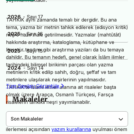
yayımlanmaktadır.
2026
- Sayı 17
TAHKİK aynı zamanda temalı bir dergidir. Bu ana
tema, yazma bir metnin tahkik edilerek (edisyon kritik)
2025
- Sayı 16
neşre hazır hale getirilmesidir. Yazmalar (mahtûtât)
hakkında araştırma, kataloglama, kütüphane ve
literatür tanıtımı gibi araştırma yazıları da bu temaya
2025
- Sayı 15
dahildir. Bu temanın hedefi, genel olarak İslâm ilimler
tarihindeki bilimsel birikimin parçası olan yazma
2024
- Sayı 14
metinlerin kritik edilip sahih, doğru, şeffaf ve tam
metinlere ulaşılarak neşirlerinin yapılmasıdır.
Tüm Sayıları Görüntüle
TAHKİK’te İslami ilimler alanına ait risaleler başta
olmak üzere Arapça, Osmanlı Türkçesi, Farsça
Makaleler
risalelerin tahkikli neşri yayımlanabilir.
Son Makaleler
Dergimiz yayın süreçlerinin daha hızlı ve sağlıklı
ilerlemesi açısından
yazım kurallarına
uyulması önem