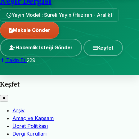
Neşir Dergisi
Yayın Modeli: Süreli Yayın (Haziran - Aralık)
Makale Gönder
Hakemlik İsteği Gönder
Keşfet
Takip Et
229
Keşfet
Arşiv
Amaç ve Kapsam
Ücret Politikası
Dergi Kurulları