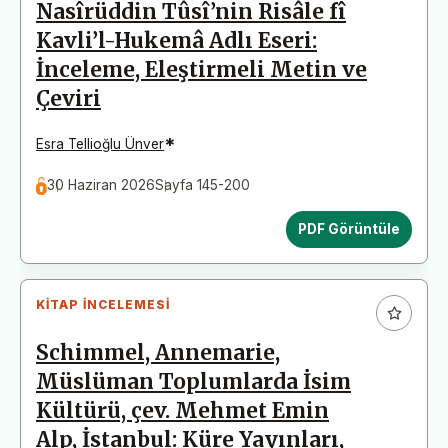
Nasîrüddin Tûsî’nin Risâle fî
Kavli’l-Hukemâ Adlı Eseri:
İnceleme, Eleştirmeli Metin ve
Çeviri
*
Esra Tellioğlu Ünver
30 Haziran 2026
Sayfa 145-200
PDF Görüntüle
KITAP İNCELEMESI
Schimmel, Annemarie,
Müslüman Toplumlarda İsim
Kültürü, çev. Mehmet Emin
Alp, İstanbul: Küre Yayınları,