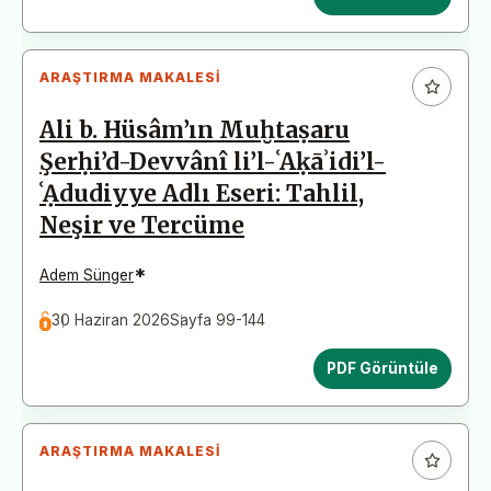
ARAŞTIRMA MAKALESI
Ali b. Hüsâm’ın Muḫtaṣaru
Şerḥi’d-Devvânî li’l-ʿAḳāʾidi’l-
ʿẠdudiyye Adlı Eseri: Tahlil,
Neşir ve Tercüme
*
Adem Sünger
30 Haziran 2026
Sayfa 99-144
PDF Görüntüle
ARAŞTIRMA MAKALESI