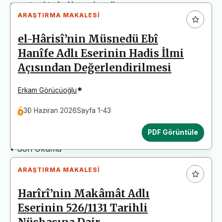
arz etmektedir. Yazım kurallarına uymayan
ARAŞTIRMA MAKALESI
başvurular değerlendirme aşamasına alınmadan iade
edilecektir. Bu nedenle çalışmalarınızı yüklemeden
el-Hârisî’nin Müsnedü Ebî
önce çalışmanızın yazım kurallarına uygun olarak
Hanîfe Adlı Eserinin Hadis İlmi
düzenlendiğinden emin olunuz.
Açısından Değerlendirilmesi
Yayın İnceleme Süreci (Yaklaşık 130 Gün)
• Editör İncelemesi
*
Erkam Görücüoğlu
• Yayın Kurulu İncelemesi
30 Haziran 2026
Sayfa 1-43
• Şekilsel ve Etik Ön İnceleme
• Çift Taraflı Kör Hakemlik Süreci
PDF Görüntüle
• Dil İncelemesi
• Son Okuma
ARAŞTIRMA MAKALESI
Harîrî’nin Makâmât Adlı
Eserinin 526/1131 Tarihli