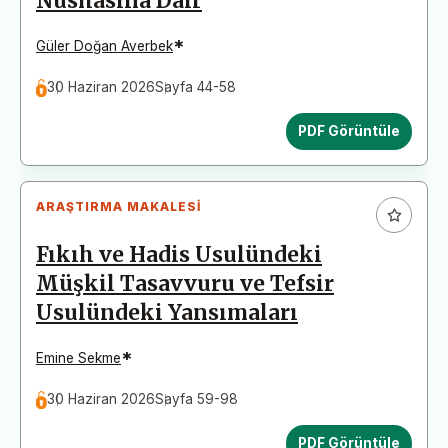
Nüshasına Dair
*
Güler Doğan Averbek
30 Haziran 2026
Sayfa 44-58
PDF Görüntüle
ARAŞTIRMA MAKALESI
Fıkıh ve Hadis Usulündeki
Müşkil Tasavvuru ve Tefsir
Usulündeki Yansımaları
*
Emine Sekme
30 Haziran 2026
Sayfa 59-98
PDF Görüntüle