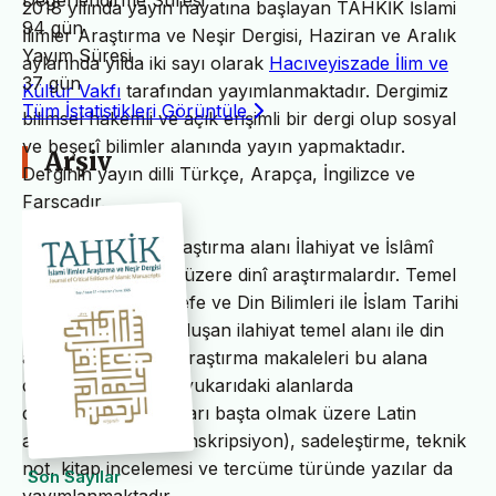
Değerlendirme Süresi
2018 yılında yayın hayatına başlayan TAHKİK İslami
94 gün
İlimler Araştırma ve Neşir Dergisi, Haziran ve Aralık
Yayım Süresi
aylarında yılda iki sayı olarak
Hacıveyiszade İlim ve
37 gün
Kültür Vakfı
tarafından yayımlanmaktadır. Dergimiz
Tüm İstatistikleri Görüntüle
bilimsel hakemli ve açık erişimli bir dergi olup sosyal
ve beşerî bilimler alanında yayın yapmaktadır.
Arşiv
Derginin yayın dilli Türkçe, Arapça, İngilizce ve
Farsçadır.
TAHKİK’in temel araştırma alanı İlahiyat ve İslâmî
ilimler başta olmak üzere dinî araştırmalardır. Temel
İslam Bilimleri, Felsefe ve Din Bilimleri ile İslam Tarihi
ve Sanatları’ndan oluşan ilahiyat temel alanı ile din
alanındaki bilimsel araştırma makaleleri bu alana
dâhildir. TAHKİK’te yukarıdaki alanlarda
değerlendirme yazıları başta olmak üzere Latin
alfabesine nakil (transkripsiyon), sadeleştirme, teknik
not, kitap incelemesi ve tercüme türünde yazılar da
Son Sayılar