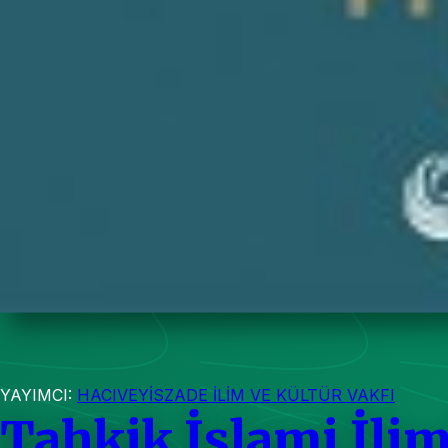
YAYIMCI:
HACIVEYİSZADE İLİM VE KÜLTÜR VAKFI
Tahkik İslami İlim