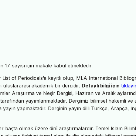
17. sayısı için makale kabul etmektedir.
ist of Periodicals’a kayıtlı olup, MLA International Bibliog
uluslararası akademik bir dergidir.
Detaylı bilgi için
tıklayı
imler Araştırma ve Neşir Dergisi, Haziran ve Aralık ayların
tarafından yayımlanmaktadır. Dergimiz bilimsel hakemli ve 
da yayın yapmaktadır. Derginin yayın dilli Türkçe, Arapça, İng
er başta olmak üzere dinî araştırmalardır. Temel İslam Biliml