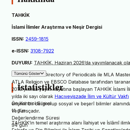
TAHKİK
İslami İlimler Araştırma ve Neşir Dergisi
ISSN:
2459-1815
e-ISSN:
3108-7922
DUYURU:
TAHKİK, Haziran 2026’da yayımlanacak olan 
Tümünü Göster
TAHKİK, MLA Directory of Periodicals ile MLA Master L
ATLA Religion ve EBSCO Database tarafından taranan 
İstatistikler
2018 yılında yayın hayatına başlayan TAHKİK İslami İl
yılda iki sayı olarak
Hacıveyiszade İlim ve Kültür Vakfı
Ön Kontrol Süresi
erişimli bir dergi olup sosyal ve beşerî bilimler alanın
11 gün
ve Farsçadır.
Değerlendirme Süresi
TAHKİK’in temel araştırma alanı İlahiyat ve İslâmî iliml
94 gün