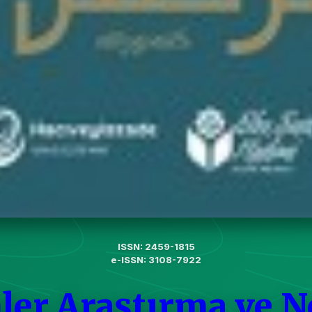
ISSN: 2459-1815
e-ISSN: 3108-7922
ler Araştırma ve N