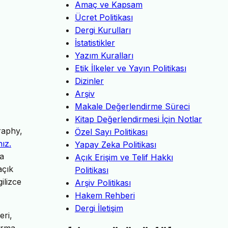
Amaç ve Kapsam
Ücret Politikası
Dergi Kurulları
İstatistikler
Yazım Kuralları
Etik İlkeler ve Yayın Politikası
Dizinler
Arşiv
Makale Değerlendirme Süreci
Kitap Değerlendirmesi İçin Notlar
raphy,
Özel Sayı Politikası
nız.
Yapay Zeka Politikası
da
Açık Erişim ve Telif Hakkı
açık
Politikası
ilizce
Arşiv Politikası
Hakem Rehberi
Dergi İletişim
eri,