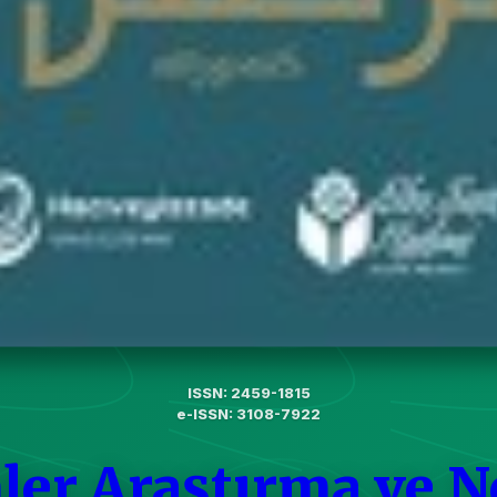
ISSN: 2459-1815
e-ISSN: 3108-7922
ler Araştırma ve N