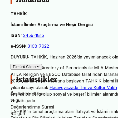
TAHKİK
İslami İlimler Araştırma ve Neşir Dergisi
ISSN:
2459-1815
e-ISSN:
3108-7922
DUYURU:
TAHKİK, Haziran 2026’da yayımlanacak olan 
Tümünü Göster
TAHKİK, MLA Directory of Periodicals ile MLA Master L
ATLA Religion ve EBSCO Database tarafından taranan 
İstatistikler
2018 yılında yayın hayatına başlayan TAHKİK İslami İl
yılda iki sayı olarak
Hacıveyiszade İlim ve Kültür Vakfı
Ön Kontrol Süresi
erişimli bir dergi olup sosyal ve beşerî bilimler alanın
11 gün
ve Farsçadır.
Değerlendirme Süresi
TAHKİK’in temel araştırma alanı İlahiyat ve İslâmî iliml
94 gün