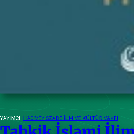
YAYIMCI:
HACIVEYİSZADE İLİM VE KÜLTÜR VAKFI
Tahkik İslami İlim