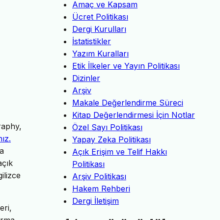
Amaç ve Kapsam
Ücret Politikası
Dergi Kurulları
İstatistikler
Yazım Kuralları
Etik İlkeler ve Yayın Politikası
Dizinler
Arşiv
Makale Değerlendirme Süreci
Kitap Değerlendirmesi İçin Notlar
raphy,
Özel Sayı Politikası
nız.
Yapay Zeka Politikası
da
Açık Erişim ve Telif Hakkı
açık
Politikası
ilizce
Arşiv Politikası
Hakem Rehberi
Dergi İletişim
eri,