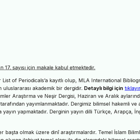
17. sayısı için makale kabul etmektedir.
ist of Periodicals’a kayıtlı olup, MLA International Bibliog
uluslararası akademik bir dergidir.
Detaylı bilgi için
tıklayı
imler Araştırma ve Neşir Dergisi, Haziran ve Aralık ayların
tarafından yayımlanmaktadır. Dergimiz bilimsel hakemli ve 
da yayın yapmaktadır. Derginin yayın dilli Türkçe, Arapça, İng
er başta olmak üzere dinî araştırmalardır. Temel İslam Biliml