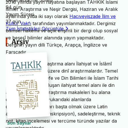
Değerlendirme Süresi
2018 yılında yayın hayatına başlayan TAHKİK İslami
94 gün
İlimler Araştırma ve Neşir Dergisi, Haziran ve Aralık
Yayım Süresi
aylarında yılda iki sayı olarak
Hacıveyiszade İlim ve
37 gün
Kültür Vakfı
tarafından yayımlanmaktadır. Dergimiz
Tüm İstatistikleri Görüntüle
bilimsel hakemli ve açık erişimli bir dergi olup sosyal
ve beşerî bilimler alanında yayın yapmaktadır.
Arşiv
Derginin yayın dilli Türkçe, Arapça, İngilizce ve
Farsçadır.
TAHKİK’in temel araştırma alanı İlahiyat ve İslâmî
ilimler başta olmak üzere dinî araştırmalardır. Temel
İslam Bilimleri, Felsefe ve Din Bilimleri ile İslam Tarihi
ve Sanatları’ndan oluşan ilahiyat temel alanı ile din
alanındaki bilimsel araştırma makaleleri bu alana
dâhildir. TAHKİK’te yukarıdaki alanlarda
değerlendirme yazıları başta olmak üzere Latin
alfabesine nakil (transkripsiyon), sadeleştirme, teknik
not, kitap incelemesi ve tercüme türünde yazılar da
Son Sayılar