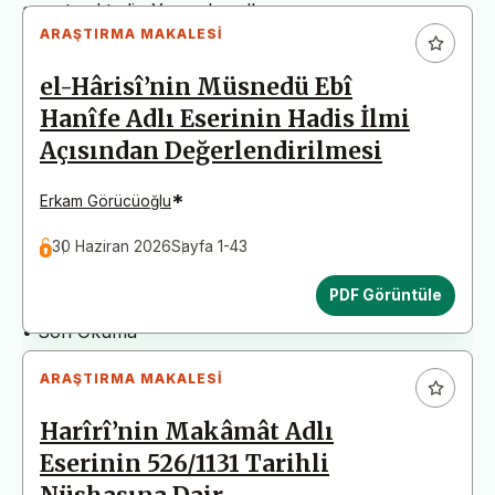
arz etmektedir. Yazım kurallarına uymayan
ARAŞTIRMA MAKALESI
başvurular değerlendirme aşamasına alınmadan iade
edilecektir. Bu nedenle çalışmalarınızı yüklemeden
el-Hârisî’nin Müsnedü Ebî
önce çalışmanızın yazım kurallarına uygun olarak
Hanîfe Adlı Eserinin Hadis İlmi
düzenlendiğinden emin olunuz.
Açısından Değerlendirilmesi
Yayın İnceleme Süreci (Yaklaşık 130 Gün)
• Editör İncelemesi
*
Erkam Görücüoğlu
• Yayın Kurulu İncelemesi
30 Haziran 2026
Sayfa 1-43
• Şekilsel ve Etik Ön İnceleme
• Çift Taraflı Kör Hakemlik Süreci
PDF Görüntüle
• Dil İncelemesi
• Son Okuma
ARAŞTIRMA MAKALESI
Harîrî’nin Makâmât Adlı
Eserinin 526/1131 Tarihli