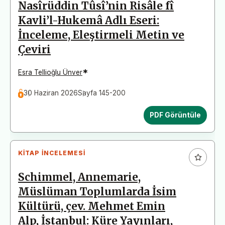
Nasîrüddin Tûsî’nin Risâle fî
Kavli’l-Hukemâ Adlı Eseri:
İnceleme, Eleştirmeli Metin ve
Çeviri
*
Esra Tellioğlu Ünver
30 Haziran 2026
Sayfa 145-200
PDF Görüntüle
KITAP İNCELEMESI
Schimmel, Annemarie,
Müslüman Toplumlarda İsim
Kültürü, çev. Mehmet Emin
Alp, İstanbul: Küre Yayınları,