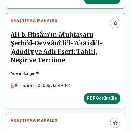
ARAŞTIRMA MAKALESI
Ali b. Hüsâm’ın Muḫtaṣaru
Şerḥi’d-Devvânî li’l-ʿAḳāʾidi’l-
ʿẠdudiyye Adlı Eseri: Tahlil,
Neşir ve Tercüme
*
Adem Sünger
30 Haziran 2026
Sayfa 99-144
PDF Görüntüle
ARAŞTIRMA MAKALESI