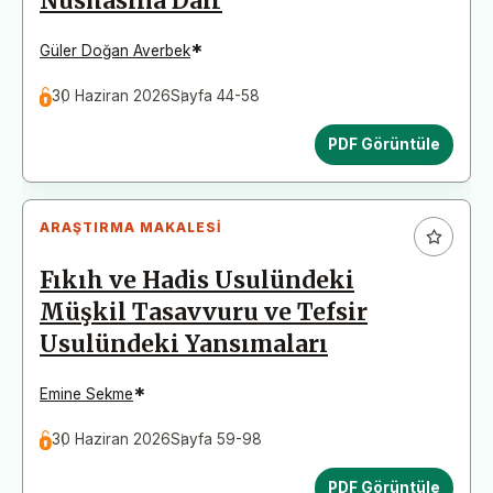
Nüshasına Dair
*
Güler Doğan Averbek
30 Haziran 2026
Sayfa 44-58
PDF Görüntüle
ARAŞTIRMA MAKALESI
Fıkıh ve Hadis Usulündeki
Müşkil Tasavvuru ve Tefsir
Usulündeki Yansımaları
*
Emine Sekme
30 Haziran 2026
Sayfa 59-98
PDF Görüntüle