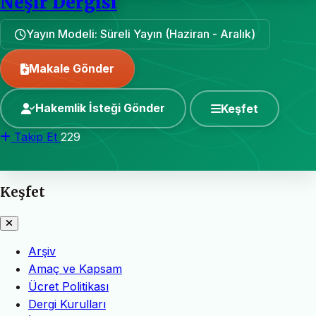
Neşir Dergisi
Yayın Modeli: Süreli Yayın (Haziran - Aralık)
Makale Gönder
Hakemlik İsteği Gönder
Keşfet
Takip Et
229
Keşfet
Arşiv
Amaç ve Kapsam
Ücret Politikası
Dergi Kurulları