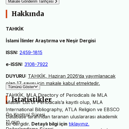
Makale Gönderim Tarihçesi
Hakkında
TAHKİK
İslami İlimler Araştırma ve Neşir Dergisi
ISSN:
2459-1815
e-ISSN:
3108-7922
DUYURU:
TAHKİK, Haziran 2026’da yayımlanacak
olan 17. sayısı için makale kabul etmektedir.
Tümünü Göster
TAHKİK, MLA Directory of Periodicals ile MLA
İstatistikler
Master List of Periodicals’a kayıtlı olup, MLA
International Bibliography, ATLA Religion ve EBSCO
Ön Kontrol Süresi
Database tarafından taranan uluslararası akademik
11 gün
bir dergidir.
Detaylı bilgi için
tıklayınız.