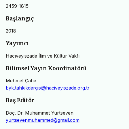
2459-1815
Başlangıç
2018
Yayımcı
Hacıveyiszade İlim ve Kültür Vakfı
Bilimsel Yayın Koordinatörü
Mehmet Çaba
byk.tahkikdergisi@haciveyiszade.org.tr
Baş Editör
Doç. Dr. Muhammet Yurtseven
yurtsevenmuhammed@gmail.com