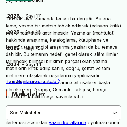
yayımlanmaktadır.
2026
- Sayı 17
TAHKİK aynı zamanda temalı bir dergidir. Bu ana
tema, yazma bir metnin tahkik edilerek (edisyon kritik)
2025
- Sayı 16
neşre hazır hale getirilmesidir. Yazmalar (mahtûtât)
hakkında araştırma, kataloglama, kütüphane ve
literatür tanıtımı gibi araştırma yazıları da bu temaya
2025
- Sayı 15
dahildir. Bu temanın hedefi, genel olarak İslâm ilimler
tarihindeki bilimsel birikimin parçası olan yazma
2024
- Sayı 14
metinlerin kritik edilip sahih, doğru, şeffaf ve tam
metinlere ulaşılarak neşirlerinin yapılmasıdır.
Tüm Sayıları Görüntüle
TAHKİK’te İslami ilimler alanına ait risaleler başta
olmak üzere Arapça, Osmanlı Türkçesi, Farsça
Makaleler
risalelerin tahkikli neşri yayımlanabilir.
Son Makaleler
Dergimiz yayın süreçlerinin daha hızlı ve sağlıklı
ilerlemesi açısından
yazım kurallarına
uyulması önem