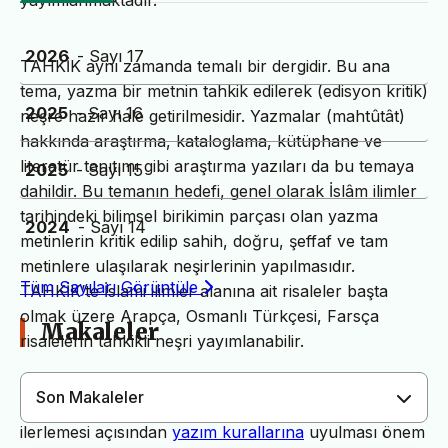
yayımlanmaktadır.
2026
- Sayı 17
TAHKİK aynı zamanda temalı bir dergidir. Bu ana
tema, yazma bir metnin tahkik edilerek (edisyon kritik)
2025
- Sayı 16
neşre hazır hale getirilmesidir. Yazmalar (mahtûtât)
hakkında araştırma, kataloglama, kütüphane ve
literatür tanıtımı gibi araştırma yazıları da bu temaya
2025
- Sayı 15
dahildir. Bu temanın hedefi, genel olarak İslâm ilimler
tarihindeki bilimsel birikimin parçası olan yazma
2024
- Sayı 14
metinlerin kritik edilip sahih, doğru, şeffaf ve tam
metinlere ulaşılarak neşirlerinin yapılmasıdır.
Tüm Sayıları Görüntüle
TAHKİK’te İslami ilimler alanına ait risaleler başta
olmak üzere Arapça, Osmanlı Türkçesi, Farsça
Makaleler
risalelerin tahkikli neşri yayımlanabilir.
Son Makaleler
Dergimiz yayın süreçlerinin daha hızlı ve sağlıklı
ilerlemesi açısından
yazım kurallarına
uyulması önem