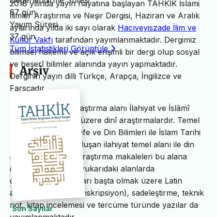
Değerlendirme Süresi
2018 yılında yayın hayatına başlayan TAHKİK İslami
87 gün
İlimler Araştırma ve Neşir Dergisi, Haziran ve Aralık
Yayım Süresi
aylarında yılda iki sayı olarak
Hacıveyiszade İlim ve
37 gün
Kültür Vakfı
tarafından yayımlanmaktadır. Dergimiz
Tüm İstatistikleri Görüntüle
bilimsel hakemli ve açık erişimli bir dergi olup sosyal
ve beşerî bilimler alanında yayın yapmaktadır.
Arşiv
Derginin yayın dilli Türkçe, Arapça, İngilizce ve
Farsçadır.
TAHKİK’in temel araştırma alanı İlahiyat ve İslâmî
ilimler başta olmak üzere dinî araştırmalardır. Temel
İslam Bilimleri, Felsefe ve Din Bilimleri ile İslam Tarihi
ve Sanatları’ndan oluşan ilahiyat temel alanı ile din
alanındaki bilimsel araştırma makaleleri bu alana
dâhildir. TAHKİK’te yukarıdaki alanlarda
değerlendirme yazıları başta olmak üzere Latin
alfabesine nakil (transkripsiyon), sadeleştirme, teknik
not, kitap incelemesi ve tercüme türünde yazılar da
Son Sayılar