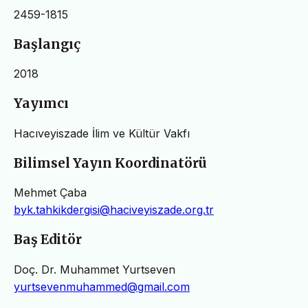
2459-1815
Başlangıç
2018
Yayımcı
Hacıveyiszade İlim ve Kültür Vakfı
Bilimsel Yayın Koordinatörü
Mehmet Çaba
byk.tahkikdergisi@haciveyiszade.org.tr
Baş Editör
Doç. Dr. Muhammet Yurtseven
yurtsevenmuhammed@gmail.com