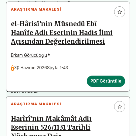
arz etmektedir. Yazım kurallarına uymayan
ARAŞTIRMA MAKALESI
başvurular değerlendirme aşamasına alınmadan iade
edilecektir. Bu nedenle çalışmalarınızı yüklemeden
el-Hârisî’nin Müsnedü Ebî
önce çalışmanızın yazım kurallarına uygun olarak
Hanîfe Adlı Eserinin Hadis İlmi
düzenlendiğinden emin olunuz.
Açısından Değerlendirilmesi
Yayın İnceleme Süreci (Yaklaşık 130 Gün)
• Editör İncelemesi
*
Erkam Görücüoğlu
• Yayın Kurulu İncelemesi
30 Haziran 2026
Sayfa 1-43
• Şekilsel ve Etik Ön İnceleme
• Çift Taraflı Kör Hakemlik Süreci
PDF Görüntüle
• Dil İncelemesi
• Son Okuma
ARAŞTIRMA MAKALESI
Harîrî’nin Makâmât Adlı
Eserinin 526/1131 Tarihli