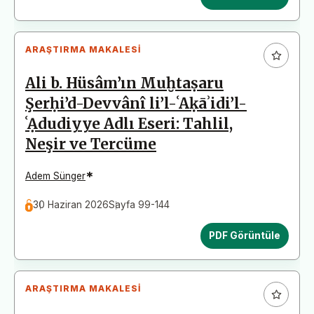
ARAŞTIRMA MAKALESI
Ali b. Hüsâm’ın Muḫtaṣaru
Şerḥi’d-Devvânî li’l-ʿAḳāʾidi’l-
ʿẠdudiyye Adlı Eseri: Tahlil,
Neşir ve Tercüme
*
Adem Sünger
30 Haziran 2026
Sayfa 99-144
PDF Görüntüle
ARAŞTIRMA MAKALESI