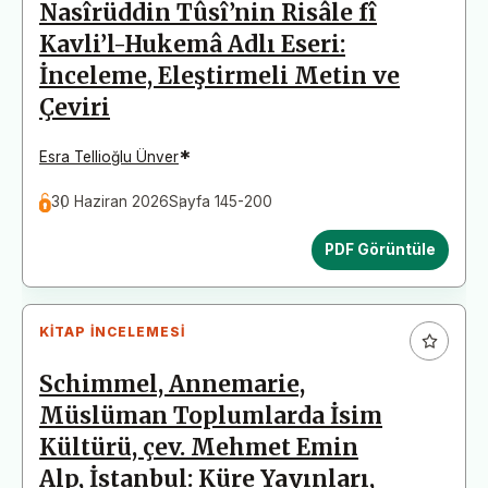
Nasîrüddin Tûsî’nin Risâle fî
Kavli’l-Hukemâ Adlı Eseri:
İnceleme, Eleştirmeli Metin ve
Çeviri
*
Esra Tellioğlu Ünver
30 Haziran 2026
Sayfa 145-200
PDF Görüntüle
KITAP İNCELEMESI
Schimmel, Annemarie,
Müslüman Toplumlarda İsim
Kültürü, çev. Mehmet Emin
Alp, İstanbul: Küre Yayınları,