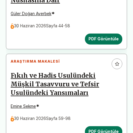
Nüshasına Dair
*
Güler Doğan Averbek
30 Haziran 2026
Sayfa 44-58
PDF Görüntüle
ARAŞTIRMA MAKALESI
Fıkıh ve Hadis Usulündeki
Müşkil Tasavvuru ve Tefsir
Usulündeki Yansımaları
*
Emine Sekme
30 Haziran 2026
Sayfa 59-98
PDF Görüntüle