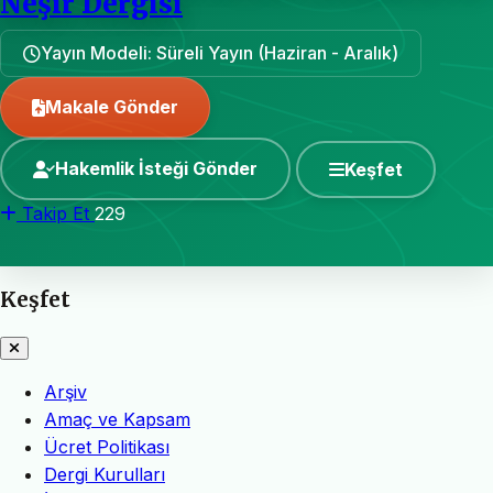
Neşir Dergisi
Yayın Modeli: Süreli Yayın (Haziran - Aralık)
Makale Gönder
Hakemlik İsteği Gönder
Keşfet
Takip Et
229
Keşfet
Arşiv
Amaç ve Kapsam
Ücret Politikası
Dergi Kurulları