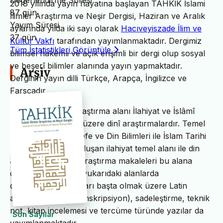
Değerlendirme Süresi
2018 yılında yayın hayatına başlayan TAHKİK İslami
87 gün
İlimler Araştırma ve Neşir Dergisi, Haziran ve Aralık
Yayım Süresi
aylarında yılda iki sayı olarak
Hacıveyiszade İlim ve
37 gün
Kültür Vakfı
tarafından yayımlanmaktadır. Dergimiz
Tüm İstatistikleri Görüntüle
bilimsel hakemli ve açık erişimli bir dergi olup sosyal
ve beşerî bilimler alanında yayın yapmaktadır.
Arşiv
Derginin yayın dilli Türkçe, Arapça, İngilizce ve
Farsçadır.
TAHKİK’in temel araştırma alanı İlahiyat ve İslâmî
ilimler başta olmak üzere dinî araştırmalardır. Temel
İslam Bilimleri, Felsefe ve Din Bilimleri ile İslam Tarihi
ve Sanatları’ndan oluşan ilahiyat temel alanı ile din
alanındaki bilimsel araştırma makaleleri bu alana
dâhildir. TAHKİK’te yukarıdaki alanlarda
değerlendirme yazıları başta olmak üzere Latin
alfabesine nakil (transkripsiyon), sadeleştirme, teknik
not, kitap incelemesi ve tercüme türünde yazılar da
Son Sayılar