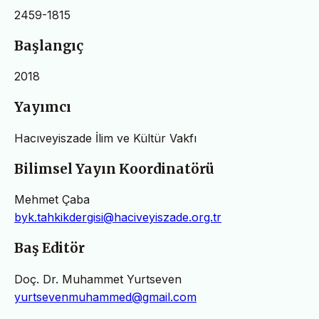
2459-1815
Başlangıç
2018
Yayımcı
Hacıveyiszade İlim ve Kültür Vakfı
Bilimsel Yayın Koordinatörü
Mehmet Çaba
byk.tahkikdergisi@haciveyiszade.org.tr
Baş Editör
Doç. Dr. Muhammet Yurtseven
yurtsevenmuhammed@gmail.com