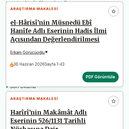
arz etmektedir. Yazım kurallarına uymayan
ARAŞTIRMA MAKALESI
başvurular değerlendirme aşamasına alınmadan iade
edilecektir. Bu nedenle çalışmalarınızı yüklemeden
el-Hârisî’nin Müsnedü Ebî
önce çalışmanızın yazım kurallarına uygun olarak
Hanîfe Adlı Eserinin Hadis İlmi
düzenlendiğinden emin olunuz.
Açısından Değerlendirilmesi
Yayın İnceleme Süreci (Yaklaşık 130 Gün)
• Editör İncelemesi
*
Erkam Görücüoğlu
• Yayın Kurulu İncelemesi
30 Haziran 2026
Sayfa 1-43
• Şekilsel ve Etik Ön İnceleme
• Çift Taraflı Kör Hakemlik Süreci
PDF Görüntüle
• Dil İncelemesi
• Son Okuma
ARAŞTIRMA MAKALESI
Harîrî’nin Makâmât Adlı
Eserinin 526/1131 Tarihli