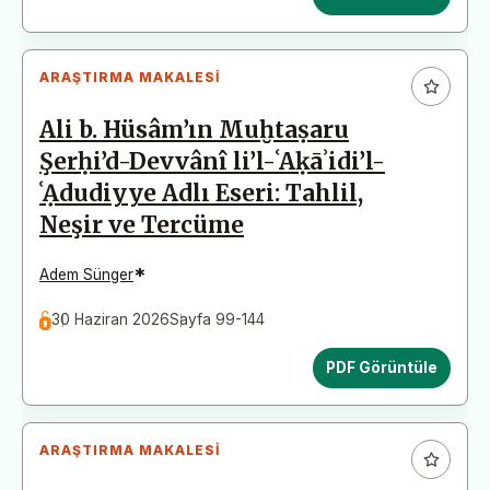
ARAŞTIRMA MAKALESI
Ali b. Hüsâm’ın Muḫtaṣaru
Şerḥi’d-Devvânî li’l-ʿAḳāʾidi’l-
ʿẠdudiyye Adlı Eseri: Tahlil,
Neşir ve Tercüme
*
Adem Sünger
30 Haziran 2026
Sayfa 99-144
PDF Görüntüle
ARAŞTIRMA MAKALESI