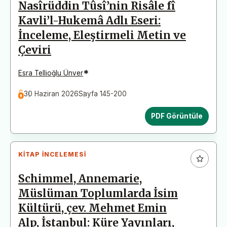
Nasîrüddin Tûsî’nin Risâle fî
Kavli’l-Hukemâ Adlı Eseri:
İnceleme, Eleştirmeli Metin ve
Çeviri
*
Esra Tellioğlu Ünver
30 Haziran 2026
Sayfa 145-200
PDF Görüntüle
KITAP İNCELEMESI
Schimmel, Annemarie,
Müslüman Toplumlarda İsim
Kültürü, çev. Mehmet Emin
Alp, İstanbul: Küre Yayınları,