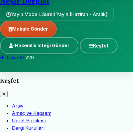
Neşir Dergisi
Yayın Modeli: Süreli Yayın (Haziran - Aralık)
Makale Gönder
Hakemlik İsteği Gönder
Keşfet
Takip Et
229
Keşfet
Arşiv
Amaç ve Kapsam
Ücret Politikası
Dergi Kurulları