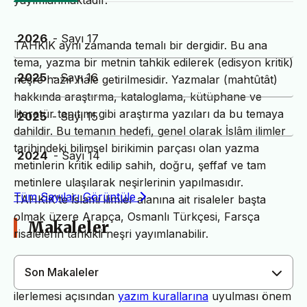
yayımlanmaktadır.
2026
- Sayı 17
TAHKİK aynı zamanda temalı bir dergidir. Bu ana
tema, yazma bir metnin tahkik edilerek (edisyon kritik)
2025
- Sayı 16
neşre hazır hale getirilmesidir. Yazmalar (mahtûtât)
hakkında araştırma, kataloglama, kütüphane ve
literatür tanıtımı gibi araştırma yazıları da bu temaya
2025
- Sayı 15
dahildir. Bu temanın hedefi, genel olarak İslâm ilimler
tarihindeki bilimsel birikimin parçası olan yazma
2024
- Sayı 14
metinlerin kritik edilip sahih, doğru, şeffaf ve tam
metinlere ulaşılarak neşirlerinin yapılmasıdır.
Tüm Sayıları Görüntüle
TAHKİK’te İslami ilimler alanına ait risaleler başta
olmak üzere Arapça, Osmanlı Türkçesi, Farsça
Makaleler
risalelerin tahkikli neşri yayımlanabilir.
Son Makaleler
Dergimiz yayın süreçlerinin daha hızlı ve sağlıklı
ilerlemesi açısından
yazım kurallarına
uyulması önem