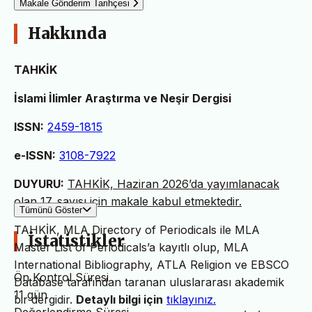
Makale Gönderim Tarihçesi
Hakkında
TAHKİK
İslami İlimler Araştırma ve Neşir Dergisi
ISSN:
2459-1815
e-ISSN:
3108-7922
DUYURU:
TAHKİK, Haziran 2026’da yayımlanacak
olan 17. sayısı için makale kabul etmektedir.
Tümünü Göster
TAHKİK, MLA Directory of Periodicals ile MLA
İstatistikler
Master List of Periodicals’a kayıtlı olup, MLA
International Bibliography, ATLA Religion ve EBSCO
Ön Kontrol Süresi
Database tarafından taranan uluslararası akademik
11 gün
bir dergidir.
Detaylı bilgi için
tıklayınız.