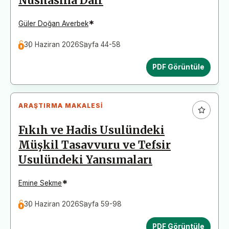
Nüshasına Dair
*
Güler Doğan Averbek
30 Haziran 2026
Sayfa 44-58
PDF Görüntüle
ARAŞTIRMA MAKALESI
Fıkıh ve Hadis Usulündeki
Müşkil Tasavvuru ve Tefsir
Usulündeki Yansımaları
*
Emine Sekme
30 Haziran 2026
Sayfa 59-98
PDF Görüntüle