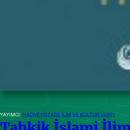
YAYIMCI:
HACIVEYİSZADE İLİM VE KÜLTÜR VAKFI
Tahkik İslami İlim