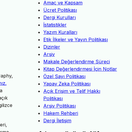
Amaç ve Kapsam
Ücret Politikası
Dergi Kurulları
İstatistikler
Yazım Kuralları
Etik İlkeler ve Yayın Politikası
Dizinler
Arşiv
Makale Değerlendirme Süreci
Kitap Değerlendirmesi İçin Notlar
raphy,
Özel Sayı Politikası
nız.
Yapay Zeka Politikası
da
Açık Erişim ve Telif Hakkı
açık
Politikası
ilizce
Arşiv Politikası
Hakem Rehberi
Dergi İletişim
eri,