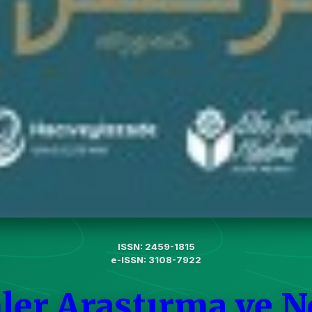
ISSN: 2459-1815
e-ISSN: 3108-7922
ler Araştırma ve N