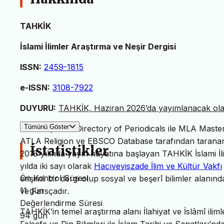
TAHKİK
İslami İlimler Araştırma ve Neşir Dergisi
ISSN:
2459-1815
e-ISSN:
3108-7922
DUYURU:
TAHKİK, Haziran 2026’da yayımlanacak olan 
Tümünü Göster
TAHKİK, MLA Directory of Periodicals ile MLA Master L
ATLA Religion ve EBSCO Database tarafından taranan 
İstatistikler
2018 yılında yayın hayatına başlayan TAHKİK İslami İl
yılda iki sayı olarak
Hacıveyiszade İlim ve Kültür Vakfı
Ön Kontrol Süresi
erişimli bir dergi olup sosyal ve beşerî bilimler alanın
11 gün
ve Farsçadır.
Değerlendirme Süresi
TAHKİK’in temel araştırma alanı İlahiyat ve İslâmî iliml
94 gün