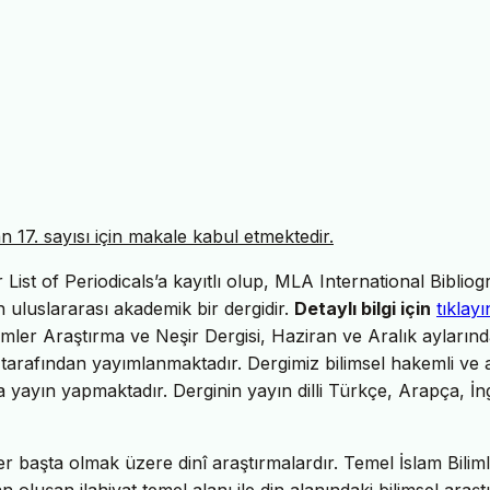
17. sayısı için makale kabul etmektedir.
ist of Periodicals’a kayıtlı olup, MLA International Bibliog
uluslararası akademik bir dergidir.
Detaylı bilgi için
tıklayı
imler Araştırma ve Neşir Dergisi, Haziran ve Aralık ayların
tarafından yayımlanmaktadır. Dergimiz bilimsel hakemli ve 
da yayın yapmaktadır. Derginin yayın dilli Türkçe, Arapça, İng
er başta olmak üzere dinî araştırmalardır. Temel İslam Biliml