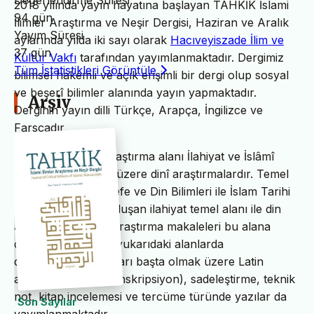
Değerlendirme Süresi
2018 yılında yayın hayatına başlayan TAHKİK İslami
94 gün
İlimler Araştırma ve Neşir Dergisi, Haziran ve Aralık
Yayım Süresi
aylarında yılda iki sayı olarak
Hacıveyiszade İlim ve
37 gün
Kültür Vakfı
tarafından yayımlanmaktadır. Dergimiz
Tüm İstatistikleri Görüntüle
bilimsel hakemli ve açık erişimli bir dergi olup sosyal
ve beşerî bilimler alanında yayın yapmaktadır.
Arşiv
Derginin yayın dilli Türkçe, Arapça, İngilizce ve
Farsçadır.
TAHKİK’in temel araştırma alanı İlahiyat ve İslâmî
ilimler başta olmak üzere dinî araştırmalardır. Temel
İslam Bilimleri, Felsefe ve Din Bilimleri ile İslam Tarihi
ve Sanatları’ndan oluşan ilahiyat temel alanı ile din
alanındaki bilimsel araştırma makaleleri bu alana
dâhildir. TAHKİK’te yukarıdaki alanlarda
değerlendirme yazıları başta olmak üzere Latin
alfabesine nakil (transkripsiyon), sadeleştirme, teknik
not, kitap incelemesi ve tercüme türünde yazılar da
Son Sayılar