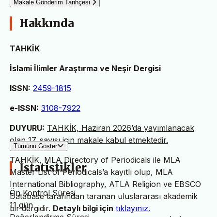
Makale Gönderim Tarihçesi
Hakkında
TAHKİK
İslami İlimler Araştırma ve Neşir Dergisi
ISSN:
2459-1815
e-ISSN:
3108-7922
DUYURU:
TAHKİK, Haziran 2026’da yayımlanacak
olan 17. sayısı için makale kabul etmektedir.
Tümünü Göster
TAHKİK, MLA Directory of Periodicals ile MLA
İstatistikler
Master List of Periodicals’a kayıtlı olup, MLA
International Bibliography, ATLA Religion ve EBSCO
Ön Kontrol Süresi
Database tarafından taranan uluslararası akademik
11 gün
bir dergidir.
Detaylı bilgi için
tıklayınız.