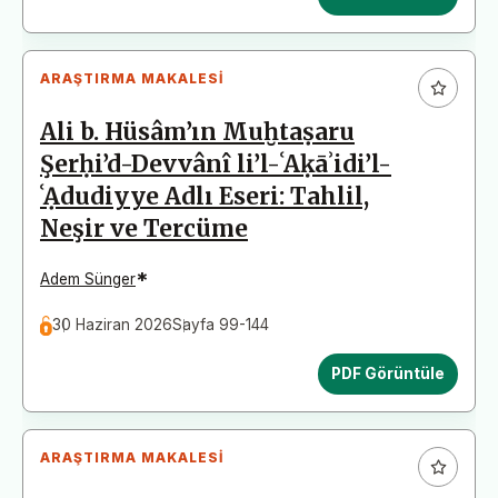
ARAŞTIRMA MAKALESI
Ali b. Hüsâm’ın Muḫtaṣaru
Şerḥi’d-Devvânî li’l-ʿAḳāʾidi’l-
ʿẠdudiyye Adlı Eseri: Tahlil,
Neşir ve Tercüme
*
Adem Sünger
30 Haziran 2026
Sayfa 99-144
PDF Görüntüle
ARAŞTIRMA MAKALESI