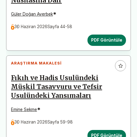
Nüshasına Dair
*
Güler Doğan Averbek
30 Haziran 2026
Sayfa 44-58
PDF Görüntüle
ARAŞTIRMA MAKALESI
Fıkıh ve Hadis Usulündeki
Müşkil Tasavvuru ve Tefsir
Usulündeki Yansımaları
*
Emine Sekme
30 Haziran 2026
Sayfa 59-98
PDF Görüntüle