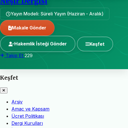
Neşir Dergisi
Yayın Modeli: Süreli Yayın (Haziran - Aralık)
Makale Gönder
Hakemlik İsteği Gönder
Keşfet
Takip Et
229
Keşfet
Arşiv
Amaç ve Kapsam
Ücret Politikası
Dergi Kurulları