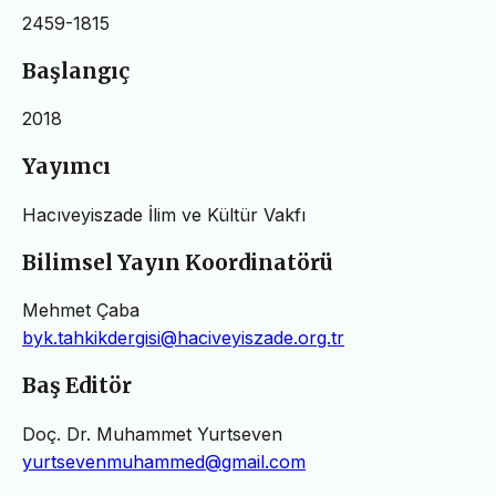
2459-1815
Başlangıç
2018
Yayımcı
Hacıveyiszade İlim ve Kültür Vakfı
Bilimsel Yayın Koordinatörü
Mehmet Çaba
byk.tahkikdergisi@haciveyiszade.org.tr
Baş Editör
Doç. Dr. Muhammet Yurtseven
yurtsevenmuhammed@gmail.com