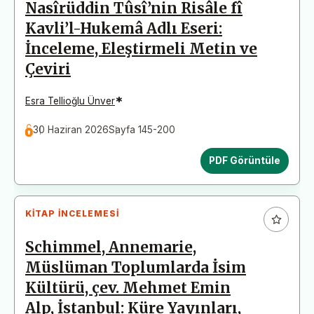
Nasîrüddin Tûsî’nin Risâle fî
Kavli’l-Hukemâ Adlı Eseri:
İnceleme, Eleştirmeli Metin ve
Çeviri
*
Esra Tellioğlu Ünver
30 Haziran 2026
Sayfa 145-200
PDF Görüntüle
KITAP İNCELEMESI
Schimmel, Annemarie,
Müslüman Toplumlarda İsim
Kültürü, çev. Mehmet Emin
Alp, İstanbul: Küre Yayınları,