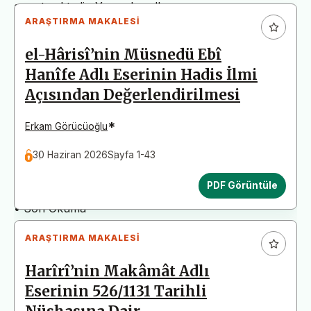
arz etmektedir. Yazım kurallarına uymayan
ARAŞTIRMA MAKALESI
başvurular değerlendirme aşamasına alınmadan iade
edilecektir. Bu nedenle çalışmalarınızı yüklemeden
el-Hârisî’nin Müsnedü Ebî
önce çalışmanızın yazım kurallarına uygun olarak
Hanîfe Adlı Eserinin Hadis İlmi
düzenlendiğinden emin olunuz.
Açısından Değerlendirilmesi
Yayın İnceleme Süreci (Yaklaşık 130 Gün)
• Editör İncelemesi
*
Erkam Görücüoğlu
• Yayın Kurulu İncelemesi
30 Haziran 2026
Sayfa 1-43
• Şekilsel ve Etik Ön İnceleme
• Çift Taraflı Kör Hakemlik Süreci
PDF Görüntüle
• Dil İncelemesi
• Son Okuma
ARAŞTIRMA MAKALESI
Harîrî’nin Makâmât Adlı
Eserinin 526/1131 Tarihli