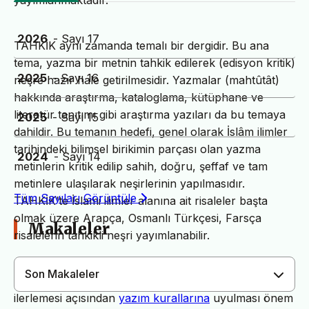
yayımlanmaktadır.
2026
- Sayı 17
TAHKİK aynı zamanda temalı bir dergidir. Bu ana
tema, yazma bir metnin tahkik edilerek (edisyon kritik)
2025
- Sayı 16
neşre hazır hale getirilmesidir. Yazmalar (mahtûtât)
hakkında araştırma, kataloglama, kütüphane ve
literatür tanıtımı gibi araştırma yazıları da bu temaya
2025
- Sayı 15
dahildir. Bu temanın hedefi, genel olarak İslâm ilimler
tarihindeki bilimsel birikimin parçası olan yazma
2024
- Sayı 14
metinlerin kritik edilip sahih, doğru, şeffaf ve tam
metinlere ulaşılarak neşirlerinin yapılmasıdır.
Tüm Sayıları Görüntüle
TAHKİK’te İslami ilimler alanına ait risaleler başta
olmak üzere Arapça, Osmanlı Türkçesi, Farsça
Makaleler
risalelerin tahkikli neşri yayımlanabilir.
Son Makaleler
Dergimiz yayın süreçlerinin daha hızlı ve sağlıklı
ilerlemesi açısından
yazım kurallarına
uyulması önem