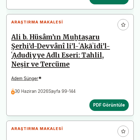
ARAŞTIRMA MAKALESI
Ali b. Hüsâm’ın Muḫtaṣaru
Şerḥi’d-Devvânî li’l-ʿAḳāʾidi’l-
ʿẠdudiyye Adlı Eseri: Tahlil,
Neşir ve Tercüme
*
Adem Sünger
30 Haziran 2026
Sayfa 99-144
PDF Görüntüle
ARAŞTIRMA MAKALESI