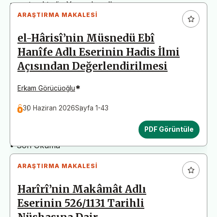
arz etmektedir. Yazım kurallarına uymayan
ARAŞTIRMA MAKALESI
başvurular değerlendirme aşamasına alınmadan iade
edilecektir. Bu nedenle çalışmalarınızı yüklemeden
el-Hârisî’nin Müsnedü Ebî
önce çalışmanızın yazım kurallarına uygun olarak
Hanîfe Adlı Eserinin Hadis İlmi
düzenlendiğinden emin olunuz.
Açısından Değerlendirilmesi
Yayın İnceleme Süreci (Yaklaşık 130 Gün)
• Editör İncelemesi
*
Erkam Görücüoğlu
• Yayın Kurulu İncelemesi
30 Haziran 2026
Sayfa 1-43
• Şekilsel ve Etik Ön İnceleme
• Çift Taraflı Kör Hakemlik Süreci
PDF Görüntüle
• Dil İncelemesi
• Son Okuma
ARAŞTIRMA MAKALESI
Harîrî’nin Makâmât Adlı
Eserinin 526/1131 Tarihli