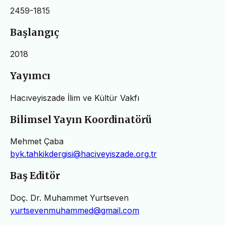
2459-1815
Başlangıç
2018
Yayımcı
Hacıveyiszade İlim ve Kültür Vakfı
Bilimsel Yayın Koordinatörü
Mehmet Çaba
byk.tahkikdergisi@haciveyiszade.org.tr
Baş Editör
Doç. Dr. Muhammet Yurtseven
yurtsevenmuhammed@gmail.com