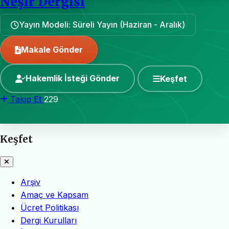
Neşir Dergisi
Yayın Modeli: Süreli Yayın (Haziran - Aralık)
Makale Gönder
Hakemlik İsteği Gönder
Keşfet
Takip Et
229
Keşfet
Arşiv
Amaç ve Kapsam
Ücret Politikası
Dergi Kurulları