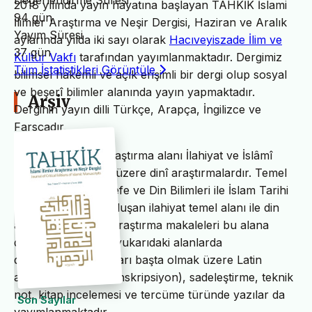
Değerlendirme Süresi
2018 yılında yayın hayatına başlayan TAHKİK İslami
94 gün
İlimler Araştırma ve Neşir Dergisi, Haziran ve Aralık
Yayım Süresi
aylarında yılda iki sayı olarak
Hacıveyiszade İlim ve
37 gün
Kültür Vakfı
tarafından yayımlanmaktadır. Dergimiz
Tüm İstatistikleri Görüntüle
bilimsel hakemli ve açık erişimli bir dergi olup sosyal
ve beşerî bilimler alanında yayın yapmaktadır.
Arşiv
Derginin yayın dilli Türkçe, Arapça, İngilizce ve
Farsçadır.
TAHKİK’in temel araştırma alanı İlahiyat ve İslâmî
ilimler başta olmak üzere dinî araştırmalardır. Temel
İslam Bilimleri, Felsefe ve Din Bilimleri ile İslam Tarihi
ve Sanatları’ndan oluşan ilahiyat temel alanı ile din
alanındaki bilimsel araştırma makaleleri bu alana
dâhildir. TAHKİK’te yukarıdaki alanlarda
değerlendirme yazıları başta olmak üzere Latin
alfabesine nakil (transkripsiyon), sadeleştirme, teknik
not, kitap incelemesi ve tercüme türünde yazılar da
Son Sayılar