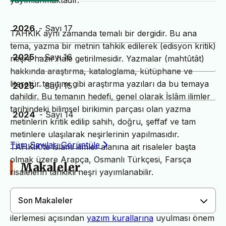
yayımlanmaktadır.
2026
- Sayı 17
TAHKİK aynı zamanda temalı bir dergidir. Bu ana
tema, yazma bir metnin tahkik edilerek (edisyon kritik)
2025
- Sayı 16
neşre hazır hale getirilmesidir. Yazmalar (mahtûtât)
hakkında araştırma, kataloglama, kütüphane ve
literatür tanıtımı gibi araştırma yazıları da bu temaya
2025
- Sayı 15
dahildir. Bu temanın hedefi, genel olarak İslâm ilimler
tarihindeki bilimsel birikimin parçası olan yazma
2024
- Sayı 14
metinlerin kritik edilip sahih, doğru, şeffaf ve tam
metinlere ulaşılarak neşirlerinin yapılmasıdır.
Tüm Sayıları Görüntüle
TAHKİK’te İslami ilimler alanına ait risaleler başta
olmak üzere Arapça, Osmanlı Türkçesi, Farsça
Makaleler
risalelerin tahkikli neşri yayımlanabilir.
Son Makaleler
Dergimiz yayın süreçlerinin daha hızlı ve sağlıklı
ilerlemesi açısından
yazım kurallarına
uyulması önem