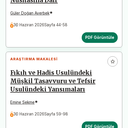
Nüshasına Dair
*
Güler Doğan Averbek
30 Haziran 2026
Sayfa 44-58
PDF Görüntüle
ARAŞTIRMA MAKALESI
Fıkıh ve Hadis Usulündeki
Müşkil Tasavvuru ve Tefsir
Usulündeki Yansımaları
*
Emine Sekme
30 Haziran 2026
Sayfa 59-98
PDF Görüntüle