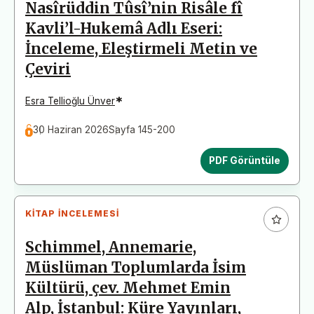
Nasîrüddin Tûsî’nin Risâle fî
Kavli’l-Hukemâ Adlı Eseri:
İnceleme, Eleştirmeli Metin ve
Çeviri
*
Esra Tellioğlu Ünver
30 Haziran 2026
Sayfa 145-200
PDF Görüntüle
KITAP İNCELEMESI
Schimmel, Annemarie,
Müslüman Toplumlarda İsim
Kültürü, çev. Mehmet Emin
Alp, İstanbul: Küre Yayınları,