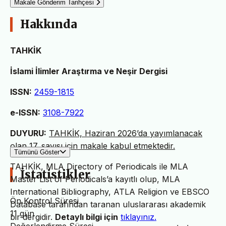
Makale Gönderim Tarihçesi
Hakkında
TAHKİK
İslami İlimler Araştırma ve Neşir Dergisi
ISSN:
2459-1815
e-ISSN:
3108-7922
DUYURU:
TAHKİK, Haziran 2026’da yayımlanacak
olan 17. sayısı için makale kabul etmektedir.
Tümünü Göster
TAHKİK, MLA Directory of Periodicals ile MLA
İstatistikler
Master List of Periodicals’a kayıtlı olup, MLA
International Bibliography, ATLA Religion ve EBSCO
Ön Kontrol Süresi
Database tarafından taranan uluslararası akademik
11 gün
bir dergidir.
Detaylı bilgi için
tıklayınız.