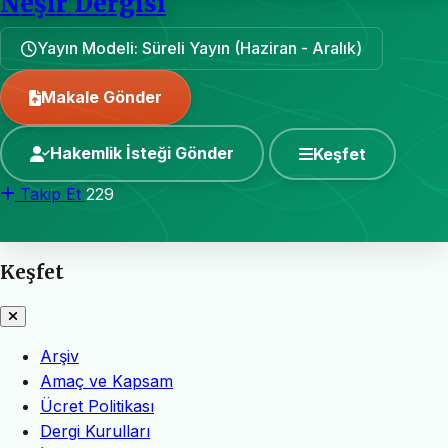
Neşir Dergisi
Yayın Modeli: Süreli Yayın (Haziran - Aralık)
Makale Gönder
Hakemlik İsteği Gönder
Keşfet
Takip Et
229
Keşfet
Arşiv
Amaç ve Kapsam
Ücret Politikası
Dergi Kurulları