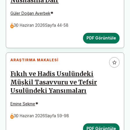
Nüshasına Dair
*
Güler Doğan Averbek
30 Haziran 2026
Sayfa 44-58
PDF Görüntüle
ARAŞTIRMA MAKALESI
Fıkıh ve Hadis Usulündeki
Müşkil Tasavvuru ve Tefsir
Usulündeki Yansımaları
*
Emine Sekme
30 Haziran 2026
Sayfa 59-98
PDF Görüntüle