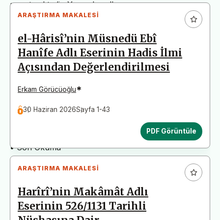
arz etmektedir. Yazım kurallarına uymayan
ARAŞTIRMA MAKALESI
başvurular değerlendirme aşamasına alınmadan iade
edilecektir. Bu nedenle çalışmalarınızı yüklemeden
el-Hârisî’nin Müsnedü Ebî
önce çalışmanızın yazım kurallarına uygun olarak
Hanîfe Adlı Eserinin Hadis İlmi
düzenlendiğinden emin olunuz.
Açısından Değerlendirilmesi
Yayın İnceleme Süreci (Yaklaşık 130 Gün)
• Editör İncelemesi
*
Erkam Görücüoğlu
• Yayın Kurulu İncelemesi
30 Haziran 2026
Sayfa 1-43
• Şekilsel ve Etik Ön İnceleme
• Çift Taraflı Kör Hakemlik Süreci
PDF Görüntüle
• Dil İncelemesi
• Son Okuma
ARAŞTIRMA MAKALESI
Harîrî’nin Makâmât Adlı
Eserinin 526/1131 Tarihli