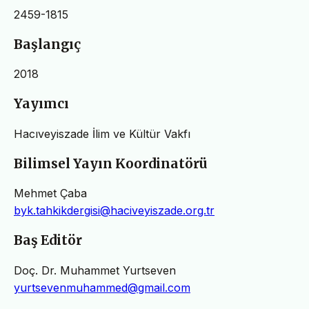
2459-1815
Başlangıç
2018
Yayımcı
Hacıveyiszade İlim ve Kültür Vakfı
Bilimsel Yayın Koordinatörü
Mehmet Çaba
byk.tahkikdergisi@haciveyiszade.org.tr
Baş Editör
Doç. Dr. Muhammet Yurtseven
yurtsevenmuhammed@gmail.com