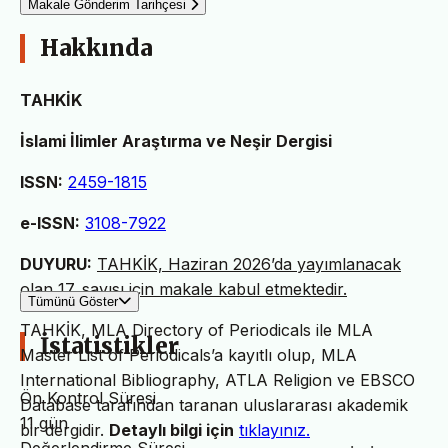
Makale Gönderim Tarihçesi
Hakkında
TAHKİK
İslami İlimler Araştırma ve Neşir Dergisi
ISSN:
2459-1815
e-ISSN:
3108-7922
DUYURU:
TAHKİK, Haziran 2026’da yayımlanacak
olan 17. sayısı için makale kabul etmektedir.
Tümünü Göster
TAHKİK, MLA Directory of Periodicals ile MLA
İstatistikler
Master List of Periodicals’a kayıtlı olup, MLA
International Bibliography, ATLA Religion ve EBSCO
Ön Kontrol Süresi
Database tarafından taranan uluslararası akademik
11 gün
bir dergidir.
Detaylı bilgi için
tıklayınız.