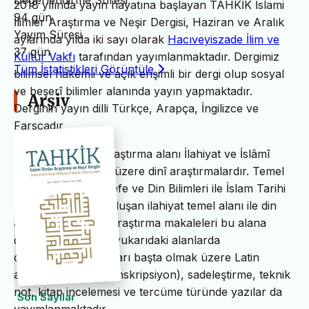
Değerlendirme Süresi
2018 yılında yayın hayatına başlayan TAHKİK İslami
94 gün
İlimler Araştırma ve Neşir Dergisi, Haziran ve Aralık
Yayım Süresi
aylarında yılda iki sayı olarak
Hacıveyiszade İlim ve
37 gün
Kültür Vakfı
tarafından yayımlanmaktadır. Dergimiz
Tüm İstatistikleri Görüntüle
bilimsel hakemli ve açık erişimli bir dergi olup sosyal
ve beşerî bilimler alanında yayın yapmaktadır.
Arşiv
Derginin yayın dilli Türkçe, Arapça, İngilizce ve
Farsçadır.
TAHKİK’in temel araştırma alanı İlahiyat ve İslâmî
ilimler başta olmak üzere dinî araştırmalardır. Temel
İslam Bilimleri, Felsefe ve Din Bilimleri ile İslam Tarihi
ve Sanatları’ndan oluşan ilahiyat temel alanı ile din
alanındaki bilimsel araştırma makaleleri bu alana
dâhildir. TAHKİK’te yukarıdaki alanlarda
değerlendirme yazıları başta olmak üzere Latin
alfabesine nakil (transkripsiyon), sadeleştirme, teknik
not, kitap incelemesi ve tercüme türünde yazılar da
Son Sayılar