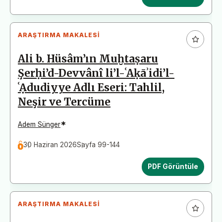
ARAŞTIRMA MAKALESI
Ali b. Hüsâm’ın Muḫtaṣaru
Şerḥi’d-Devvânî li’l-ʿAḳāʾidi’l-
ʿẠdudiyye Adlı Eseri: Tahlil,
Neşir ve Tercüme
*
Adem Sünger
30 Haziran 2026
Sayfa 99-144
PDF Görüntüle
ARAŞTIRMA MAKALESI