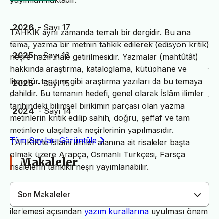
yayımlanmaktadır.
2026
- Sayı 17
TAHKİK aynı zamanda temalı bir dergidir. Bu ana
tema, yazma bir metnin tahkik edilerek (edisyon kritik)
2025
- Sayı 16
neşre hazır hale getirilmesidir. Yazmalar (mahtûtât)
hakkında araştırma, kataloglama, kütüphane ve
literatür tanıtımı gibi araştırma yazıları da bu temaya
2025
- Sayı 15
dahildir. Bu temanın hedefi, genel olarak İslâm ilimler
tarihindeki bilimsel birikimin parçası olan yazma
2024
- Sayı 14
metinlerin kritik edilip sahih, doğru, şeffaf ve tam
metinlere ulaşılarak neşirlerinin yapılmasıdır.
Tüm Sayıları Görüntüle
TAHKİK’te İslami ilimler alanına ait risaleler başta
olmak üzere Arapça, Osmanlı Türkçesi, Farsça
Makaleler
risalelerin tahkikli neşri yayımlanabilir.
Son Makaleler
Dergimiz yayın süreçlerinin daha hızlı ve sağlıklı
ilerlemesi açısından
yazım kurallarına
uyulması önem