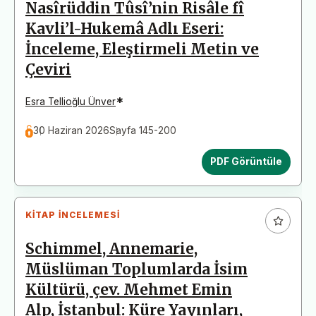
Nasîrüddin Tûsî’nin Risâle fî
Kavli’l-Hukemâ Adlı Eseri:
İnceleme, Eleştirmeli Metin ve
Çeviri
*
Esra Tellioğlu Ünver
30 Haziran 2026
Sayfa 145-200
PDF Görüntüle
KITAP İNCELEMESI
Schimmel, Annemarie,
Müslüman Toplumlarda İsim
Kültürü, çev. Mehmet Emin
Alp, İstanbul: Küre Yayınları,