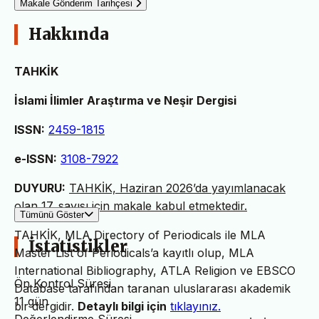
Makale Gönderim Tarihçesi
Hakkında
TAHKİK
İslami İlimler Araştırma ve Neşir Dergisi
ISSN:
2459-1815
e-ISSN:
3108-7922
DUYURU:
TAHKİK, Haziran 2026’da yayımlanacak
olan 17. sayısı için makale kabul etmektedir.
Tümünü Göster
TAHKİK, MLA Directory of Periodicals ile MLA
İstatistikler
Master List of Periodicals’a kayıtlı olup, MLA
International Bibliography, ATLA Religion ve EBSCO
Ön Kontrol Süresi
Database tarafından taranan uluslararası akademik
11 gün
bir dergidir.
Detaylı bilgi için
tıklayınız.