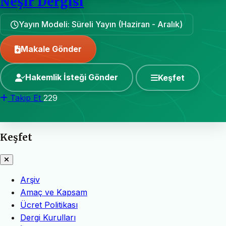
Neşir Dergisi
Yayın Modeli: Süreli Yayın (Haziran - Aralık)
Makale Gönder
Hakemlik İsteği Gönder
Keşfet
Takip Et
229
Keşfet
Arşiv
Amaç ve Kapsam
Ücret Politikası
Dergi Kurulları