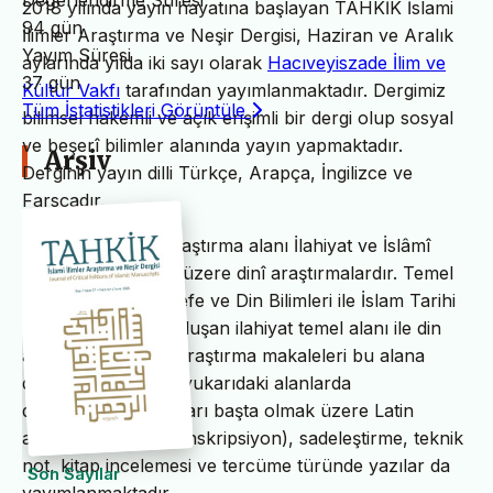
Değerlendirme Süresi
2018 yılında yayın hayatına başlayan TAHKİK İslami
94 gün
İlimler Araştırma ve Neşir Dergisi, Haziran ve Aralık
Yayım Süresi
aylarında yılda iki sayı olarak
Hacıveyiszade İlim ve
37 gün
Kültür Vakfı
tarafından yayımlanmaktadır. Dergimiz
Tüm İstatistikleri Görüntüle
bilimsel hakemli ve açık erişimli bir dergi olup sosyal
ve beşerî bilimler alanında yayın yapmaktadır.
Arşiv
Derginin yayın dilli Türkçe, Arapça, İngilizce ve
Farsçadır.
TAHKİK’in temel araştırma alanı İlahiyat ve İslâmî
ilimler başta olmak üzere dinî araştırmalardır. Temel
İslam Bilimleri, Felsefe ve Din Bilimleri ile İslam Tarihi
ve Sanatları’ndan oluşan ilahiyat temel alanı ile din
alanındaki bilimsel araştırma makaleleri bu alana
dâhildir. TAHKİK’te yukarıdaki alanlarda
değerlendirme yazıları başta olmak üzere Latin
alfabesine nakil (transkripsiyon), sadeleştirme, teknik
not, kitap incelemesi ve tercüme türünde yazılar da
Son Sayılar