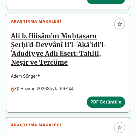
ARAŞTIRMA MAKALESI
Ali b. Hüsâm’ın Muḫtaṣaru
Şerḥi’d-Devvânî li’l-ʿAḳāʾidi’l-
ʿẠdudiyye Adlı Eseri: Tahlil,
Neşir ve Tercüme
*
Adem Sünger
30 Haziran 2026
Sayfa 99-144
PDF Görüntüle
ARAŞTIRMA MAKALESI