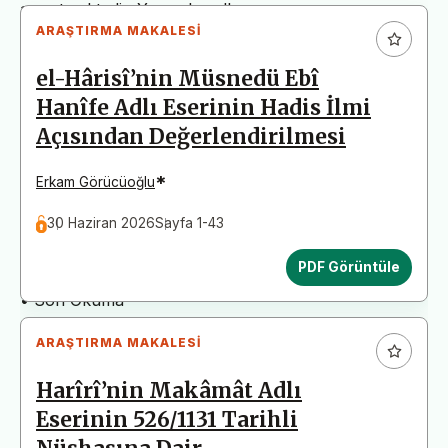
arz etmektedir. Yazım kurallarına uymayan
ARAŞTIRMA MAKALESI
başvurular değerlendirme aşamasına alınmadan iade
edilecektir. Bu nedenle çalışmalarınızı yüklemeden
el-Hârisî’nin Müsnedü Ebî
önce çalışmanızın yazım kurallarına uygun olarak
Hanîfe Adlı Eserinin Hadis İlmi
düzenlendiğinden emin olunuz.
Açısından Değerlendirilmesi
Yayın İnceleme Süreci (Yaklaşık 130 Gün)
• Editör İncelemesi
*
Erkam Görücüoğlu
• Yayın Kurulu İncelemesi
30 Haziran 2026
Sayfa 1-43
• Şekilsel ve Etik Ön İnceleme
• Çift Taraflı Kör Hakemlik Süreci
PDF Görüntüle
• Dil İncelemesi
• Son Okuma
ARAŞTIRMA MAKALESI
Harîrî’nin Makâmât Adlı
Eserinin 526/1131 Tarihli