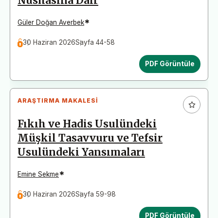
Nüshasına Dair
*
Güler Doğan Averbek
30 Haziran 2026
Sayfa 44-58
PDF Görüntüle
ARAŞTIRMA MAKALESI
Fıkıh ve Hadis Usulündeki
Müşkil Tasavvuru ve Tefsir
Usulündeki Yansımaları
*
Emine Sekme
30 Haziran 2026
Sayfa 59-98
PDF Görüntüle