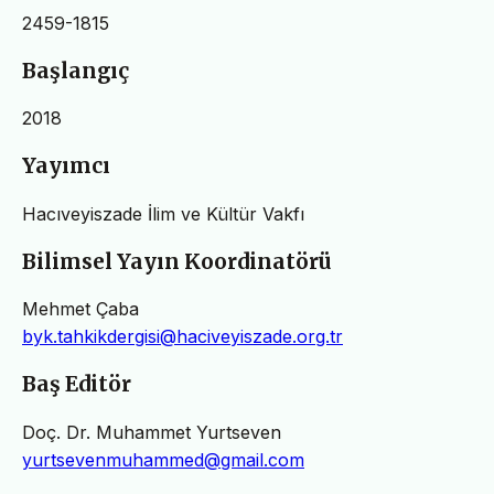
2459-1815
Başlangıç
2018
Yayımcı
Hacıveyiszade İlim ve Kültür Vakfı
Bilimsel Yayın Koordinatörü
Mehmet Çaba
byk.tahkikdergisi@haciveyiszade.org.tr
Baş Editör
Doç. Dr. Muhammet Yurtseven
yurtsevenmuhammed@gmail.com