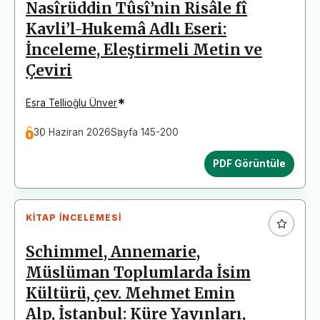
Nasîrüddin Tûsî’nin Risâle fî
Kavli’l-Hukemâ Adlı Eseri:
İnceleme, Eleştirmeli Metin ve
Çeviri
*
Esra Tellioğlu Ünver
30 Haziran 2026
Sayfa 145-200
PDF Görüntüle
KITAP İNCELEMESI
Schimmel, Annemarie,
Müslüman Toplumlarda İsim
Kültürü, çev. Mehmet Emin
Alp, İstanbul: Küre Yayınları,