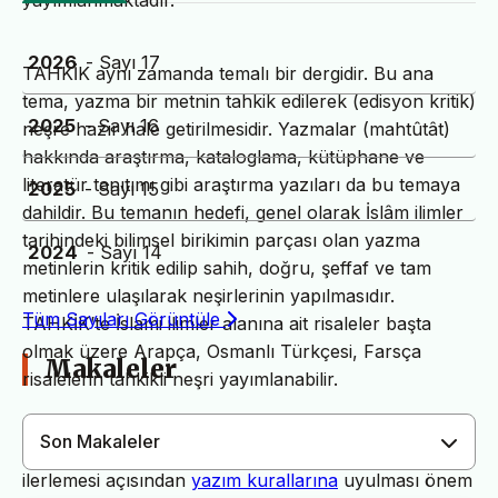
yayımlanmaktadır.
2026
- Sayı 17
TAHKİK aynı zamanda temalı bir dergidir. Bu ana
tema, yazma bir metnin tahkik edilerek (edisyon kritik)
2025
- Sayı 16
neşre hazır hale getirilmesidir. Yazmalar (mahtûtât)
hakkında araştırma, kataloglama, kütüphane ve
literatür tanıtımı gibi araştırma yazıları da bu temaya
2025
- Sayı 15
dahildir. Bu temanın hedefi, genel olarak İslâm ilimler
tarihindeki bilimsel birikimin parçası olan yazma
2024
- Sayı 14
metinlerin kritik edilip sahih, doğru, şeffaf ve tam
metinlere ulaşılarak neşirlerinin yapılmasıdır.
Tüm Sayıları Görüntüle
TAHKİK’te İslami ilimler alanına ait risaleler başta
olmak üzere Arapça, Osmanlı Türkçesi, Farsça
Makaleler
risalelerin tahkikli neşri yayımlanabilir.
Son Makaleler
Dergimiz yayın süreçlerinin daha hızlı ve sağlıklı
ilerlemesi açısından
yazım kurallarına
uyulması önem