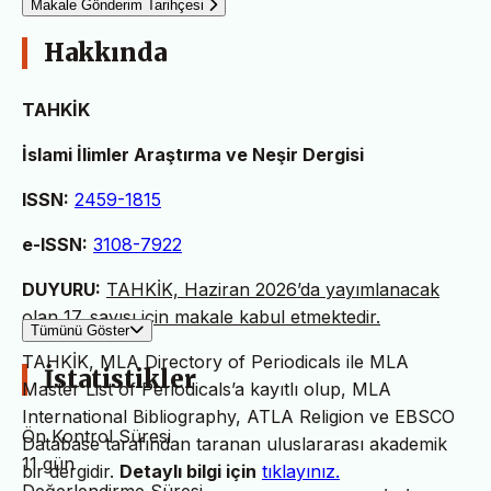
Makale Gönderim Tarihçesi
Hakkında
TAHKİK
İslami İlimler Araştırma ve Neşir Dergisi
ISSN:
2459-1815
e-ISSN:
3108-7922
DUYURU:
TAHKİK, Haziran 2026’da yayımlanacak
olan 17. sayısı için makale kabul etmektedir.
Tümünü Göster
TAHKİK, MLA Directory of Periodicals ile MLA
İstatistikler
Master List of Periodicals’a kayıtlı olup, MLA
International Bibliography, ATLA Religion ve EBSCO
Ön Kontrol Süresi
Database tarafından taranan uluslararası akademik
11 gün
bir dergidir.
Detaylı bilgi için
tıklayınız.