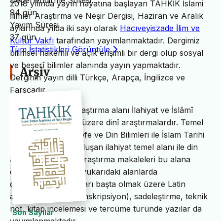
Değerlendirme Süresi
2018 yılında yayın hayatına başlayan TAHKİK İslami
94 gün
İlimler Araştırma ve Neşir Dergisi, Haziran ve Aralık
Yayım Süresi
aylarında yılda iki sayı olarak
Hacıveyiszade İlim ve
37 gün
Kültür Vakfı
tarafından yayımlanmaktadır. Dergimiz
Tüm İstatistikleri Görüntüle
bilimsel hakemli ve açık erişimli bir dergi olup sosyal
ve beşerî bilimler alanında yayın yapmaktadır.
Arşiv
Derginin yayın dilli Türkçe, Arapça, İngilizce ve
Farsçadır.
TAHKİK’in temel araştırma alanı İlahiyat ve İslâmî
ilimler başta olmak üzere dinî araştırmalardır. Temel
İslam Bilimleri, Felsefe ve Din Bilimleri ile İslam Tarihi
ve Sanatları’ndan oluşan ilahiyat temel alanı ile din
alanındaki bilimsel araştırma makaleleri bu alana
dâhildir. TAHKİK’te yukarıdaki alanlarda
değerlendirme yazıları başta olmak üzere Latin
alfabesine nakil (transkripsiyon), sadeleştirme, teknik
not, kitap incelemesi ve tercüme türünde yazılar da
Son Sayılar