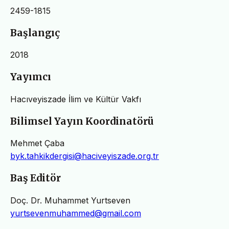
2459-1815
Başlangıç
2018
Yayımcı
Hacıveyiszade İlim ve Kültür Vakfı
Bilimsel Yayın Koordinatörü
Mehmet Çaba
byk.tahkikdergisi@haciveyiszade.org.tr
Baş Editör
Doç. Dr. Muhammet Yurtseven
yurtsevenmuhammed@gmail.com