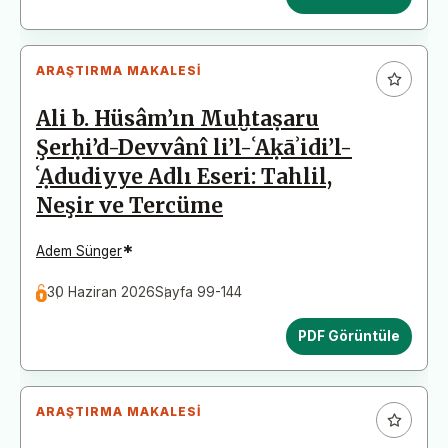
ARAŞTIRMA MAKALESI
Ali b. Hüsâm’ın Muḫtaṣaru
Şerḥi’d-Devvânî li’l-ʿAḳāʾidi’l-
ʿẠdudiyye Adlı Eseri: Tahlil,
Neşir ve Tercüme
*
Adem Sünger
30 Haziran 2026
Sayfa 99-144
PDF Görüntüle
ARAŞTIRMA MAKALESI