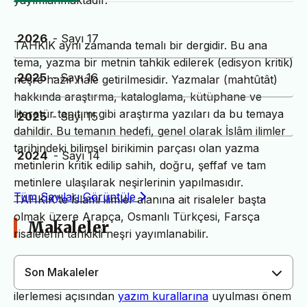
yayımlanmaktadır.
2026
- Sayı 17
TAHKİK aynı zamanda temalı bir dergidir. Bu ana
tema, yazma bir metnin tahkik edilerek (edisyon kritik)
2025
- Sayı 16
neşre hazır hale getirilmesidir. Yazmalar (mahtûtât)
hakkında araştırma, kataloglama, kütüphane ve
literatür tanıtımı gibi araştırma yazıları da bu temaya
2025
- Sayı 15
dahildir. Bu temanın hedefi, genel olarak İslâm ilimler
tarihindeki bilimsel birikimin parçası olan yazma
2024
- Sayı 14
metinlerin kritik edilip sahih, doğru, şeffaf ve tam
metinlere ulaşılarak neşirlerinin yapılmasıdır.
Tüm Sayıları Görüntüle
TAHKİK’te İslami ilimler alanına ait risaleler başta
olmak üzere Arapça, Osmanlı Türkçesi, Farsça
Makaleler
risalelerin tahkikli neşri yayımlanabilir.
Son Makaleler
Dergimiz yayın süreçlerinin daha hızlı ve sağlıklı
ilerlemesi açısından
yazım kurallarına
uyulması önem