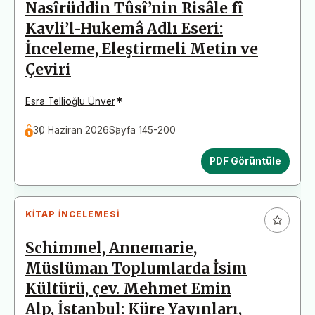
Nasîrüddin Tûsî’nin Risâle fî
Kavli’l-Hukemâ Adlı Eseri:
İnceleme, Eleştirmeli Metin ve
Çeviri
*
Esra Tellioğlu Ünver
30 Haziran 2026
Sayfa 145-200
PDF Görüntüle
KITAP İNCELEMESI
Schimmel, Annemarie,
Müslüman Toplumlarda İsim
Kültürü, çev. Mehmet Emin
Alp, İstanbul: Küre Yayınları,