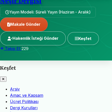
Neşir Dergisi
Yayın Modeli: Süreli Yayın (Haziran - Aralık)
Makale Gönder
Hakemlik İsteği Gönder
Keşfet
Takip Et
229
Keşfet
Arşiv
Amaç ve Kapsam
Ücret Politikası
Dergi Kurulları