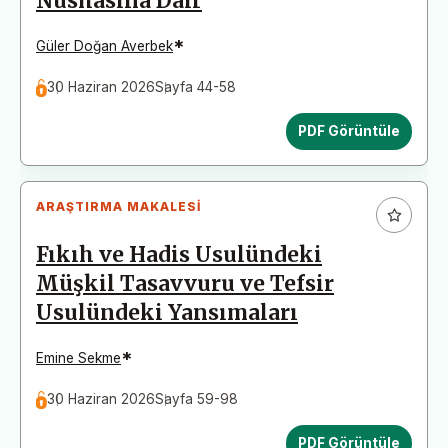
Nüshasına Dair
*
Güler Doğan Averbek
30 Haziran 2026
Sayfa 44-58
PDF Görüntüle
ARAŞTIRMA MAKALESI
Fıkıh ve Hadis Usulündeki
Müşkil Tasavvuru ve Tefsir
Usulündeki Yansımaları
*
Emine Sekme
30 Haziran 2026
Sayfa 59-98
PDF Görüntüle