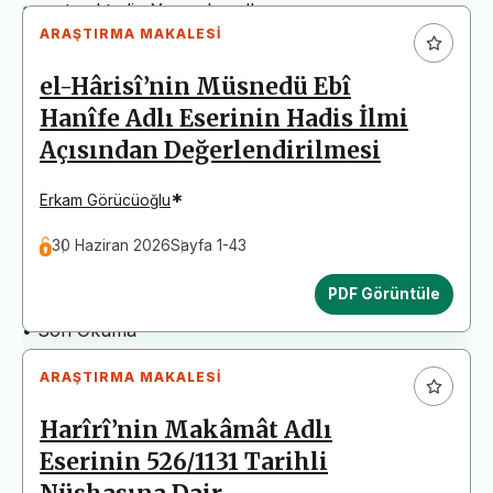
arz etmektedir. Yazım kurallarına uymayan
ARAŞTIRMA MAKALESI
başvurular değerlendirme aşamasına alınmadan iade
edilecektir. Bu nedenle çalışmalarınızı yüklemeden
el-Hârisî’nin Müsnedü Ebî
önce çalışmanızın yazım kurallarına uygun olarak
Hanîfe Adlı Eserinin Hadis İlmi
düzenlendiğinden emin olunuz.
Açısından Değerlendirilmesi
Yayın İnceleme Süreci (Yaklaşık 130 Gün)
• Editör İncelemesi
*
Erkam Görücüoğlu
• Yayın Kurulu İncelemesi
30 Haziran 2026
Sayfa 1-43
• Şekilsel ve Etik Ön İnceleme
• Çift Taraflı Kör Hakemlik Süreci
PDF Görüntüle
• Dil İncelemesi
• Son Okuma
ARAŞTIRMA MAKALESI
Harîrî’nin Makâmât Adlı
Eserinin 526/1131 Tarihli