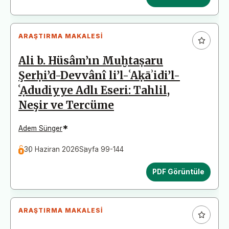
ARAŞTIRMA MAKALESI
Ali b. Hüsâm’ın Muḫtaṣaru
Şerḥi’d-Devvânî li’l-ʿAḳāʾidi’l-
ʿẠdudiyye Adlı Eseri: Tahlil,
Neşir ve Tercüme
*
Adem Sünger
30 Haziran 2026
Sayfa 99-144
PDF Görüntüle
ARAŞTIRMA MAKALESI