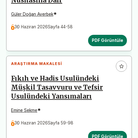
Nüshasına Dair
*
Güler Doğan Averbek
30 Haziran 2026
Sayfa 44-58
PDF Görüntüle
ARAŞTIRMA MAKALESI
Fıkıh ve Hadis Usulündeki
Müşkil Tasavvuru ve Tefsir
Usulündeki Yansımaları
*
Emine Sekme
30 Haziran 2026
Sayfa 59-98
PDF Görüntüle