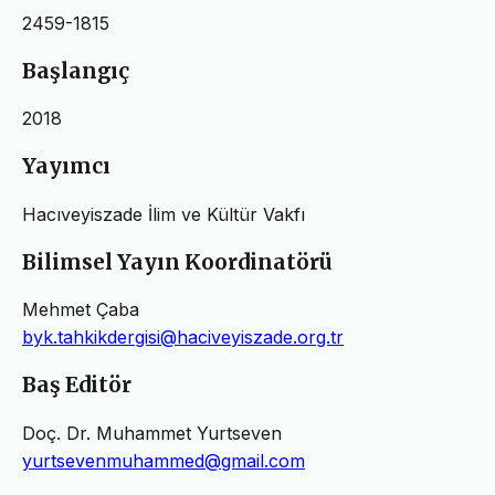
2459-1815
Başlangıç
2018
Yayımcı
Hacıveyiszade İlim ve Kültür Vakfı
Bilimsel Yayın Koordinatörü
Mehmet Çaba
byk.tahkikdergisi@haciveyiszade.org.tr
Baş Editör
Doç. Dr. Muhammet Yurtseven
yurtsevenmuhammed@gmail.com