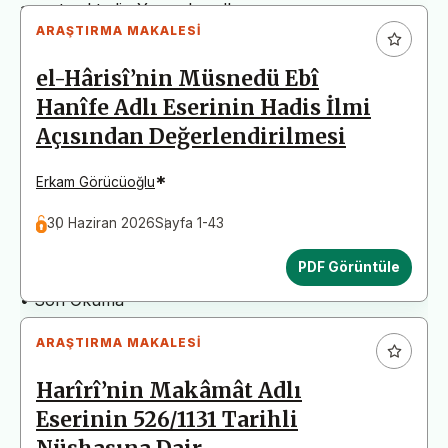
arz etmektedir. Yazım kurallarına uymayan
ARAŞTIRMA MAKALESI
başvurular değerlendirme aşamasına alınmadan iade
edilecektir. Bu nedenle çalışmalarınızı yüklemeden
el-Hârisî’nin Müsnedü Ebî
önce çalışmanızın yazım kurallarına uygun olarak
Hanîfe Adlı Eserinin Hadis İlmi
düzenlendiğinden emin olunuz.
Açısından Değerlendirilmesi
Yayın İnceleme Süreci (Yaklaşık 130 Gün)
• Editör İncelemesi
*
Erkam Görücüoğlu
• Yayın Kurulu İncelemesi
30 Haziran 2026
Sayfa 1-43
• Şekilsel ve Etik Ön İnceleme
• Çift Taraflı Kör Hakemlik Süreci
PDF Görüntüle
• Dil İncelemesi
• Son Okuma
ARAŞTIRMA MAKALESI
Harîrî’nin Makâmât Adlı
Eserinin 526/1131 Tarihli