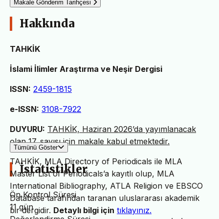
Makale Gönderim Tarihçesi
Hakkında
TAHKİK
İslami İlimler Araştırma ve Neşir Dergisi
ISSN:
2459-1815
e-ISSN:
3108-7922
DUYURU:
TAHKİK, Haziran 2026’da yayımlanacak
olan 17. sayısı için makale kabul etmektedir.
Tümünü Göster
TAHKİK, MLA Directory of Periodicals ile MLA
İstatistikler
Master List of Periodicals’a kayıtlı olup, MLA
International Bibliography, ATLA Religion ve EBSCO
Ön Kontrol Süresi
Database tarafından taranan uluslararası akademik
11 gün
bir dergidir.
Detaylı bilgi için
tıklayınız.