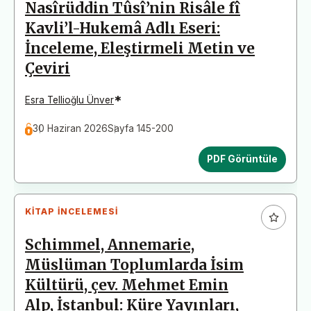
Nasîrüddin Tûsî’nin Risâle fî
Kavli’l-Hukemâ Adlı Eseri:
İnceleme, Eleştirmeli Metin ve
Çeviri
*
Esra Tellioğlu Ünver
30 Haziran 2026
Sayfa 145-200
PDF Görüntüle
KITAP İNCELEMESI
Schimmel, Annemarie,
Müslüman Toplumlarda İsim
Kültürü, çev. Mehmet Emin
Alp, İstanbul: Küre Yayınları,