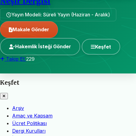
Neşir Dergisi
Yayın Modeli: Süreli Yayın (Haziran - Aralık)
Makale Gönder
Hakemlik İsteği Gönder
Keşfet
Takip Et
229
Keşfet
Arşiv
Amaç ve Kapsam
Ücret Politikası
Dergi Kurulları