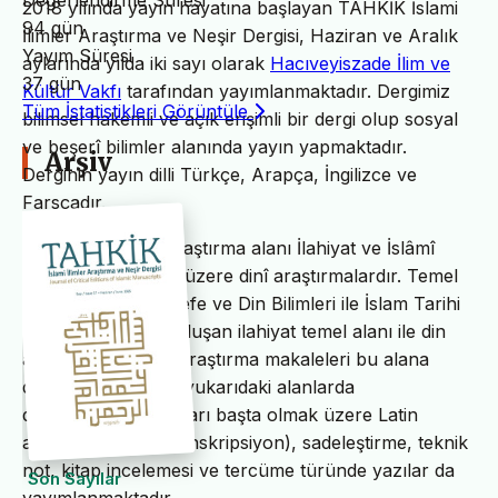
Değerlendirme Süresi
2018 yılında yayın hayatına başlayan TAHKİK İslami
94 gün
İlimler Araştırma ve Neşir Dergisi, Haziran ve Aralık
Yayım Süresi
aylarında yılda iki sayı olarak
Hacıveyiszade İlim ve
37 gün
Kültür Vakfı
tarafından yayımlanmaktadır. Dergimiz
Tüm İstatistikleri Görüntüle
bilimsel hakemli ve açık erişimli bir dergi olup sosyal
ve beşerî bilimler alanında yayın yapmaktadır.
Arşiv
Derginin yayın dilli Türkçe, Arapça, İngilizce ve
Farsçadır.
TAHKİK’in temel araştırma alanı İlahiyat ve İslâmî
ilimler başta olmak üzere dinî araştırmalardır. Temel
İslam Bilimleri, Felsefe ve Din Bilimleri ile İslam Tarihi
ve Sanatları’ndan oluşan ilahiyat temel alanı ile din
alanındaki bilimsel araştırma makaleleri bu alana
dâhildir. TAHKİK’te yukarıdaki alanlarda
değerlendirme yazıları başta olmak üzere Latin
alfabesine nakil (transkripsiyon), sadeleştirme, teknik
not, kitap incelemesi ve tercüme türünde yazılar da
Son Sayılar