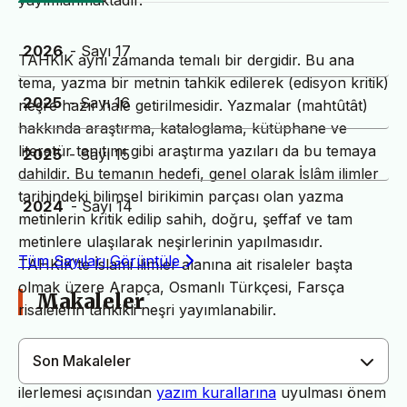
yayımlanmaktadır.
2026
- Sayı 17
TAHKİK aynı zamanda temalı bir dergidir. Bu ana
tema, yazma bir metnin tahkik edilerek (edisyon kritik)
2025
- Sayı 16
neşre hazır hale getirilmesidir. Yazmalar (mahtûtât)
hakkında araştırma, kataloglama, kütüphane ve
literatür tanıtımı gibi araştırma yazıları da bu temaya
2025
- Sayı 15
dahildir. Bu temanın hedefi, genel olarak İslâm ilimler
tarihindeki bilimsel birikimin parçası olan yazma
2024
- Sayı 14
metinlerin kritik edilip sahih, doğru, şeffaf ve tam
metinlere ulaşılarak neşirlerinin yapılmasıdır.
Tüm Sayıları Görüntüle
TAHKİK’te İslami ilimler alanına ait risaleler başta
olmak üzere Arapça, Osmanlı Türkçesi, Farsça
Makaleler
risalelerin tahkikli neşri yayımlanabilir.
Son Makaleler
Dergimiz yayın süreçlerinin daha hızlı ve sağlıklı
ilerlemesi açısından
yazım kurallarına
uyulması önem