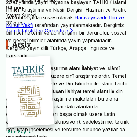
Değerlendirme Süresi
2018 yılında yayın hayatına başlayan TAHKİK İslami
94 gün
İlimler Araştırma ve Neşir Dergisi, Haziran ve Aralık
Yayım Süresi
aylarında yılda iki sayı olarak
Hacıveyiszade İlim ve
37 gün
Kültür Vakfı
tarafından yayımlanmaktadır. Dergimiz
Tüm İstatistikleri Görüntüle
bilimsel hakemli ve açık erişimli bir dergi olup sosyal
ve beşerî bilimler alanında yayın yapmaktadır.
Arşiv
Derginin yayın dilli Türkçe, Arapça, İngilizce ve
Farsçadır.
TAHKİK’in temel araştırma alanı İlahiyat ve İslâmî
ilimler başta olmak üzere dinî araştırmalardır. Temel
İslam Bilimleri, Felsefe ve Din Bilimleri ile İslam Tarihi
ve Sanatları’ndan oluşan ilahiyat temel alanı ile din
alanındaki bilimsel araştırma makaleleri bu alana
dâhildir. TAHKİK’te yukarıdaki alanlarda
değerlendirme yazıları başta olmak üzere Latin
alfabesine nakil (transkripsiyon), sadeleştirme, teknik
not, kitap incelemesi ve tercüme türünde yazılar da
Son Sayılar