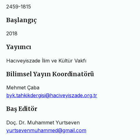
2459-1815
Başlangıç
2018
Yayımcı
Hacıveyiszade İlim ve Kültür Vakfı
Bilimsel Yayın Koordinatörü
Mehmet Çaba
byk.tahkikdergisi@haciveyiszade.org.tr
Baş Editör
Doç. Dr. Muhammet Yurtseven
yurtsevenmuhammed@gmail.com