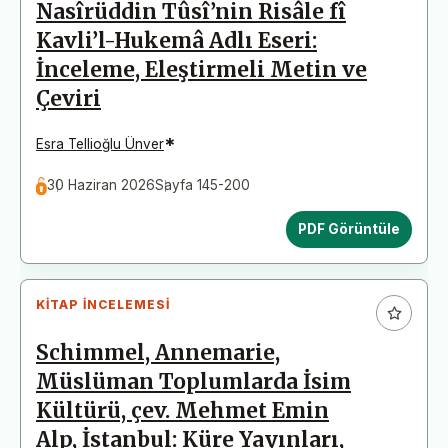
Nasîrüddin Tûsî’nin Risâle fî
Kavli’l-Hukemâ Adlı Eseri:
İnceleme, Eleştirmeli Metin ve
Çeviri
*
Esra Tellioğlu Ünver
30 Haziran 2026
Sayfa 145-200
PDF Görüntüle
KITAP İNCELEMESI
Schimmel, Annemarie,
Müslüman Toplumlarda İsim
Kültürü, çev. Mehmet Emin
Alp, İstanbul: Küre Yayınları,