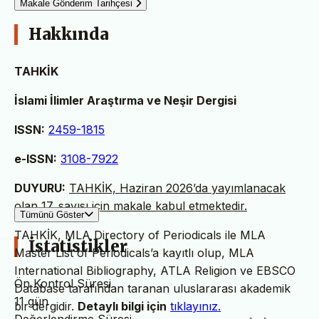
Makale Gönderim Tarihçesi
Hakkında
TAHKİK
İslami İlimler Araştırma ve Neşir Dergisi
ISSN:
2459-1815
e-ISSN:
3108-7922
DUYURU:
TAHKİK, Haziran 2026’da yayımlanacak
olan 17. sayısı için makale kabul etmektedir.
Tümünü Göster
TAHKİK, MLA Directory of Periodicals ile MLA
İstatistikler
Master List of Periodicals’a kayıtlı olup, MLA
International Bibliography, ATLA Religion ve EBSCO
Ön Kontrol Süresi
Database tarafından taranan uluslararası akademik
11 gün
bir dergidir.
Detaylı bilgi için
tıklayınız.