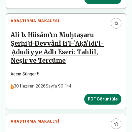
ARAŞTIRMA MAKALESI
Ali b. Hüsâm’ın Muḫtaṣaru
Şerḥi’d-Devvânî li’l-ʿAḳāʾidi’l-
ʿẠdudiyye Adlı Eseri: Tahlil,
Neşir ve Tercüme
*
Adem Sünger
30 Haziran 2026
Sayfa 99-144
PDF Görüntüle
ARAŞTIRMA MAKALESI