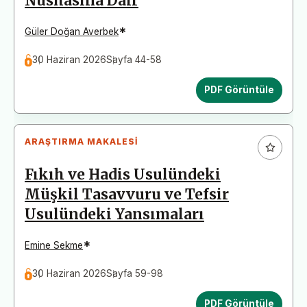
Nüshasına Dair
*
Güler Doğan Averbek
30 Haziran 2026
Sayfa 44-58
PDF Görüntüle
ARAŞTIRMA MAKALESI
Fıkıh ve Hadis Usulündeki
Müşkil Tasavvuru ve Tefsir
Usulündeki Yansımaları
*
Emine Sekme
30 Haziran 2026
Sayfa 59-98
PDF Görüntüle