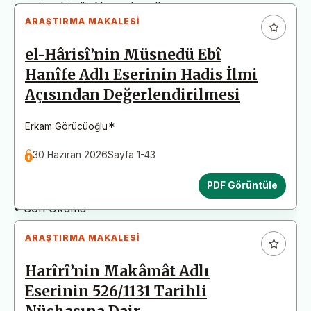
arz etmektedir. Yazım kurallarına uymayan
ARAŞTIRMA MAKALESI
başvurular değerlendirme aşamasına alınmadan iade
edilecektir. Bu nedenle çalışmalarınızı yüklemeden
el-Hârisî’nin Müsnedü Ebî
önce çalışmanızın yazım kurallarına uygun olarak
Hanîfe Adlı Eserinin Hadis İlmi
düzenlendiğinden emin olunuz.
Açısından Değerlendirilmesi
Yayın İnceleme Süreci (Yaklaşık 130 Gün)
• Editör İncelemesi
*
Erkam Görücüoğlu
• Yayın Kurulu İncelemesi
30 Haziran 2026
Sayfa 1-43
• Şekilsel ve Etik Ön İnceleme
• Çift Taraflı Kör Hakemlik Süreci
PDF Görüntüle
• Dil İncelemesi
• Son Okuma
ARAŞTIRMA MAKALESI
Harîrî’nin Makâmât Adlı
Eserinin 526/1131 Tarihli