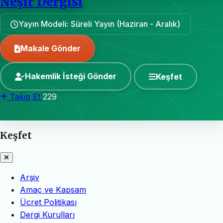
Neşir Dergisi
Yayın Modeli: Süreli Yayın (Haziran - Aralık)
Makale Gönder
Hakemlik İsteği Gönder
Keşfet
Takip Et
229
Keşfet
Arşiv
Amaç ve Kapsam
Ücret Politikası
Dergi Kurulları