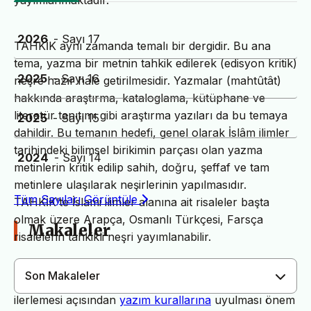
yayımlanmaktadır.
2026
- Sayı 17
TAHKİK aynı zamanda temalı bir dergidir. Bu ana
tema, yazma bir metnin tahkik edilerek (edisyon kritik)
2025
- Sayı 16
neşre hazır hale getirilmesidir. Yazmalar (mahtûtât)
hakkında araştırma, kataloglama, kütüphane ve
literatür tanıtımı gibi araştırma yazıları da bu temaya
2025
- Sayı 15
dahildir. Bu temanın hedefi, genel olarak İslâm ilimler
tarihindeki bilimsel birikimin parçası olan yazma
2024
- Sayı 14
metinlerin kritik edilip sahih, doğru, şeffaf ve tam
metinlere ulaşılarak neşirlerinin yapılmasıdır.
Tüm Sayıları Görüntüle
TAHKİK’te İslami ilimler alanına ait risaleler başta
olmak üzere Arapça, Osmanlı Türkçesi, Farsça
Makaleler
risalelerin tahkikli neşri yayımlanabilir.
Son Makaleler
Dergimiz yayın süreçlerinin daha hızlı ve sağlıklı
ilerlemesi açısından
yazım kurallarına
uyulması önem