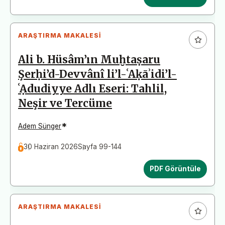
ARAŞTIRMA MAKALESI
Ali b. Hüsâm’ın Muḫtaṣaru
Şerḥi’d-Devvânî li’l-ʿAḳāʾidi’l-
ʿẠdudiyye Adlı Eseri: Tahlil,
Neşir ve Tercüme
*
Adem Sünger
30 Haziran 2026
Sayfa 99-144
PDF Görüntüle
ARAŞTIRMA MAKALESI