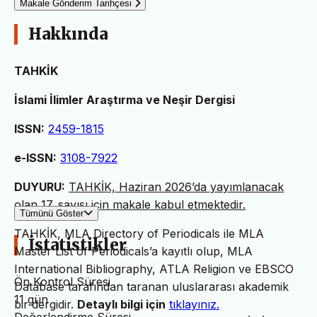
Makale Gönderim Tarihçesi
Hakkında
TAHKİK
İslami İlimler Araştırma ve Neşir Dergisi
ISSN:
2459-1815
e-ISSN:
3108-7922
DUYURU:
TAHKİK, Haziran 2026’da yayımlanacak
olan 17. sayısı için makale kabul etmektedir.
Tümünü Göster
TAHKİK, MLA Directory of Periodicals ile MLA
İstatistikler
Master List of Periodicals’a kayıtlı olup, MLA
International Bibliography, ATLA Religion ve EBSCO
Ön Kontrol Süresi
Database tarafından taranan uluslararası akademik
11 gün
bir dergidir.
Detaylı bilgi için
tıklayınız.