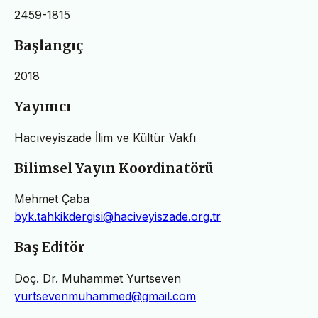
2459-1815
Başlangıç
2018
Yayımcı
Hacıveyiszade İlim ve Kültür Vakfı
Bilimsel Yayın Koordinatörü
Mehmet Çaba
byk.tahkikdergisi@haciveyiszade.org.tr
Baş Editör
Doç. Dr. Muhammet Yurtseven
yurtsevenmuhammed@gmail.com