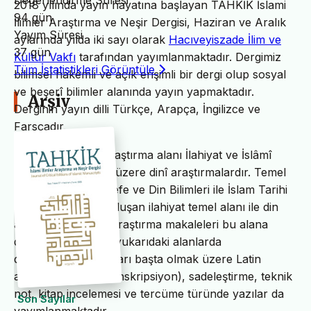
Değerlendirme Süresi
2018 yılında yayın hayatına başlayan TAHKİK İslami
94 gün
İlimler Araştırma ve Neşir Dergisi, Haziran ve Aralık
Yayım Süresi
aylarında yılda iki sayı olarak
Hacıveyiszade İlim ve
37 gün
Kültür Vakfı
tarafından yayımlanmaktadır. Dergimiz
Tüm İstatistikleri Görüntüle
bilimsel hakemli ve açık erişimli bir dergi olup sosyal
ve beşerî bilimler alanında yayın yapmaktadır.
Arşiv
Derginin yayın dilli Türkçe, Arapça, İngilizce ve
Farsçadır.
TAHKİK’in temel araştırma alanı İlahiyat ve İslâmî
ilimler başta olmak üzere dinî araştırmalardır. Temel
İslam Bilimleri, Felsefe ve Din Bilimleri ile İslam Tarihi
ve Sanatları’ndan oluşan ilahiyat temel alanı ile din
alanındaki bilimsel araştırma makaleleri bu alana
dâhildir. TAHKİK’te yukarıdaki alanlarda
değerlendirme yazıları başta olmak üzere Latin
alfabesine nakil (transkripsiyon), sadeleştirme, teknik
not, kitap incelemesi ve tercüme türünde yazılar da
Son Sayılar