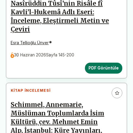
Nasîrüddin Tûsî’nin Risâle fî
Kavli’l-Hukemâ Adlı Eseri:
İnceleme, Eleştirmeli Metin ve
Çeviri
*
Esra Tellioğlu Ünver
30 Haziran 2026
Sayfa 145-200
PDF Görüntüle
KITAP İNCELEMESI
Schimmel, Annemarie,
Müslüman Toplumlarda İsim
Kültürü, çev. Mehmet Emin
Alp, İstanbul: Küre Yayınları,