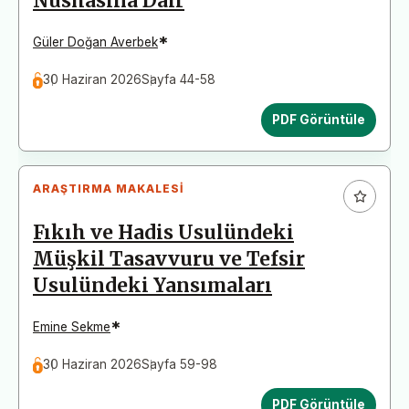
Nüshasına Dair
*
Güler Doğan Averbek
30 Haziran 2026
Sayfa 44-58
PDF Görüntüle
ARAŞTIRMA MAKALESI
Fıkıh ve Hadis Usulündeki
Müşkil Tasavvuru ve Tefsir
Usulündeki Yansımaları
*
Emine Sekme
30 Haziran 2026
Sayfa 59-98
PDF Görüntüle