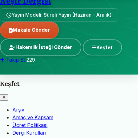
Neşir Dergisi
Yayın Modeli: Süreli Yayın (Haziran - Aralık)
Makale Gönder
Hakemlik İsteği Gönder
Keşfet
Takip Et
229
Keşfet
Arşiv
Amaç ve Kapsam
Ücret Politikası
Dergi Kurulları