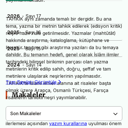
yayımlanmaktadır.
2026
- Sayı 17
TAHKİK aynı zamanda temalı bir dergidir. Bu ana
tema, yazma bir metnin tahkik edilerek (edisyon kritik)
2025
- Sayı 16
neşre hazır hale getirilmesidir. Yazmalar (mahtûtât)
hakkında araştırma, kataloglama, kütüphane ve
literatür tanıtımı gibi araştırma yazıları da bu temaya
2025
- Sayı 15
dahildir. Bu temanın hedefi, genel olarak İslâm ilimler
tarihindeki bilimsel birikimin parçası olan yazma
2024
- Sayı 14
metinlerin kritik edilip sahih, doğru, şeffaf ve tam
metinlere ulaşılarak neşirlerinin yapılmasıdır.
Tüm Sayıları Görüntüle
TAHKİK’te İslami ilimler alanına ait risaleler başta
olmak üzere Arapça, Osmanlı Türkçesi, Farsça
Makaleler
risalelerin tahkikli neşri yayımlanabilir.
Son Makaleler
Dergimiz yayın süreçlerinin daha hızlı ve sağlıklı
ilerlemesi açısından
yazım kurallarına
uyulması önem