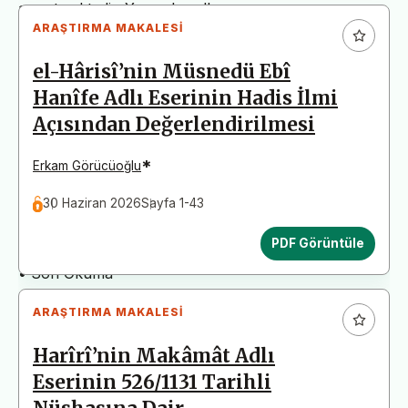
arz etmektedir. Yazım kurallarına uymayan
ARAŞTIRMA MAKALESI
başvurular değerlendirme aşamasına alınmadan iade
edilecektir. Bu nedenle çalışmalarınızı yüklemeden
el-Hârisî’nin Müsnedü Ebî
önce çalışmanızın yazım kurallarına uygun olarak
Hanîfe Adlı Eserinin Hadis İlmi
düzenlendiğinden emin olunuz.
Açısından Değerlendirilmesi
Yayın İnceleme Süreci (Yaklaşık 130 Gün)
• Editör İncelemesi
*
Erkam Görücüoğlu
• Yayın Kurulu İncelemesi
30 Haziran 2026
Sayfa 1-43
• Şekilsel ve Etik Ön İnceleme
• Çift Taraflı Kör Hakemlik Süreci
PDF Görüntüle
• Dil İncelemesi
• Son Okuma
ARAŞTIRMA MAKALESI
Harîrî’nin Makâmât Adlı
Eserinin 526/1131 Tarihli