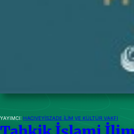
YAYIMCI:
HACIVEYİSZADE İLİM VE KÜLTÜR VAKFI
Tahkik İslami İlim