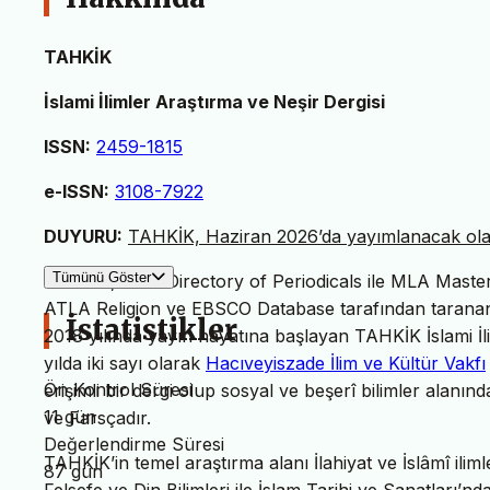
TAHKİK
İslami İlimler Araştırma ve Neşir Dergisi
ISSN:
2459-1815
e-ISSN:
3108-7922
DUYURU:
TAHKİK, Haziran 2026’da yayımlanacak olan 
Tümünü Göster
TAHKİK, MLA Directory of Periodicals ile MLA Master L
ATLA Religion ve EBSCO Database tarafından taranan 
İstatistikler
2018 yılında yayın hayatına başlayan TAHKİK İslami İl
yılda iki sayı olarak
Hacıveyiszade İlim ve Kültür Vakfı
Ön Kontrol Süresi
erişimli bir dergi olup sosyal ve beşerî bilimler alanın
11 gün
ve Farsçadır.
Değerlendirme Süresi
TAHKİK’in temel araştırma alanı İlahiyat ve İslâmî iliml
87 gün