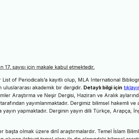
17. sayısı için makale kabul etmektedir.
ist of Periodicals’a kayıtlı olup, MLA International Bibliog
uluslararası akademik bir dergidir.
Detaylı bilgi için
tıklayı
imler Araştırma ve Neşir Dergisi, Haziran ve Aralık ayların
tarafından yayımlanmaktadır. Dergimiz bilimsel hakemli ve 
da yayın yapmaktadır. Derginin yayın dilli Türkçe, Arapça, İng
er başta olmak üzere dinî araştırmalardır. Temel İslam Biliml