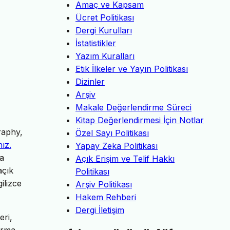
Amaç ve Kapsam
Ücret Politikası
Dergi Kurulları
İstatistikler
Yazım Kuralları
Etik İlkeler ve Yayın Politikası
Dizinler
Arşiv
Makale Değerlendirme Süreci
Kitap Değerlendirmesi İçin Notlar
raphy,
Özel Sayı Politikası
nız.
Yapay Zeka Politikası
da
Açık Erişim ve Telif Hakkı
açık
Politikası
ilizce
Arşiv Politikası
Hakem Rehberi
Dergi İletişim
eri,