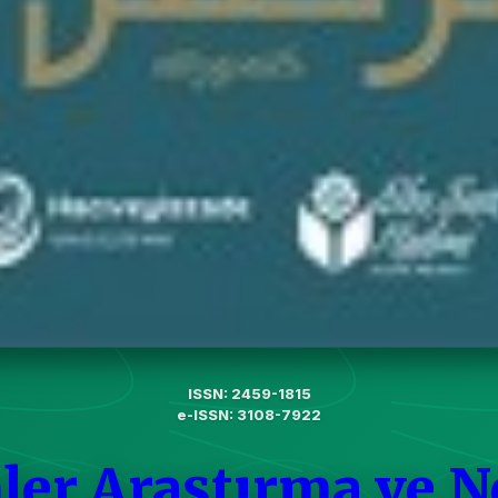
ISSN: 2459-1815
e-ISSN: 3108-7922
ler Araştırma ve N