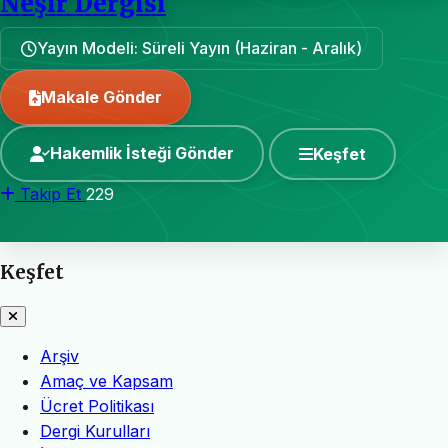
Neşir Dergisi
Yayın Modeli: Süreli Yayın (Haziran - Aralık)
Makale Gönder
Hakemlik İsteği Gönder
Keşfet
Takip Et
229
Keşfet
Arşiv
Amaç ve Kapsam
Ücret Politikası
Dergi Kurulları