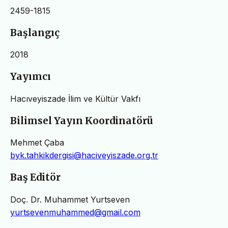
2459-1815
Başlangıç
2018
Yayımcı
Hacıveyiszade İlim ve Kültür Vakfı
Bilimsel Yayın Koordinatörü
Mehmet Çaba
byk.tahkikdergisi@haciveyiszade.org.tr
Baş Editör
Doç. Dr. Muhammet Yurtseven
yurtsevenmuhammed@gmail.com