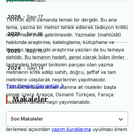
yayımlanmaktadır.
2026
- Sayı 17
TAHKİK aynı zamanda temalı bir dergidir. Bu ana
tema, yazma bir metnin tahkik edilerek (edisyon kritik)
2025
- Sayı 16
neşre hazır hale getirilmesidir. Yazmalar (mahtûtât)
hakkında araştırma, kataloglama, kütüphane ve
literatür tanıtımı gibi araştırma yazıları da bu temaya
2025
- Sayı 15
dahildir. Bu temanın hedefi, genel olarak İslâm ilimler
tarihindeki bilimsel birikimin parçası olan yazma
2024
- Sayı 14
metinlerin kritik edilip sahih, doğru, şeffaf ve tam
metinlere ulaşılarak neşirlerinin yapılmasıdır.
Tüm Sayıları Görüntüle
TAHKİK’te İslami ilimler alanına ait risaleler başta
olmak üzere Arapça, Osmanlı Türkçesi, Farsça
Makaleler
risalelerin tahkikli neşri yayımlanabilir.
Son Makaleler
Dergimiz yayın süreçlerinin daha hızlı ve sağlıklı
ilerlemesi açısından
yazım kurallarına
uyulması önem