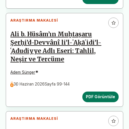
ARAŞTIRMA MAKALESI
Ali b. Hüsâm’ın Muḫtaṣaru
Şerḥi’d-Devvânî li’l-ʿAḳāʾidi’l-
ʿẠdudiyye Adlı Eseri: Tahlil,
Neşir ve Tercüme
*
Adem Sünger
30 Haziran 2026
Sayfa 99-144
PDF Görüntüle
ARAŞTIRMA MAKALESI