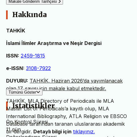
Makale Gönderim Tarihçesi
Hakkında
TAHKİK
İslami İlimler Araştırma ve Neşir Dergisi
ISSN:
2459-1815
e-ISSN:
3108-7922
DUYURU:
TAHKİK, Haziran 2026’da yayımlanacak
olan 17. sayısı için makale kabul etmektedir.
Tümünü Göster
TAHKİK, MLA Directory of Periodicals ile MLA
İstatistikler
Master List of Periodicals’a kayıtlı olup, MLA
International Bibliography, ATLA Religion ve EBSCO
Ön Kontrol Süresi
Database tarafından taranan uluslararası akademik
11 gün
bir dergidir.
Detaylı bilgi için
tıklayınız.