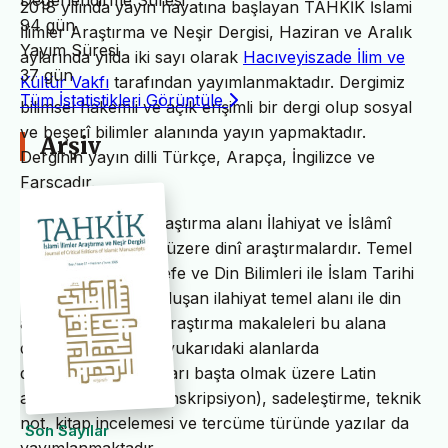
Değerlendirme Süresi
2018 yılında yayın hayatına başlayan TAHKİK İslami
94 gün
İlimler Araştırma ve Neşir Dergisi, Haziran ve Aralık
Yayım Süresi
aylarında yılda iki sayı olarak
Hacıveyiszade İlim ve
37 gün
Kültür Vakfı
tarafından yayımlanmaktadır. Dergimiz
Tüm İstatistikleri Görüntüle
bilimsel hakemli ve açık erişimli bir dergi olup sosyal
ve beşerî bilimler alanında yayın yapmaktadır.
Arşiv
Derginin yayın dilli Türkçe, Arapça, İngilizce ve
Farsçadır.
TAHKİK’in temel araştırma alanı İlahiyat ve İslâmî
ilimler başta olmak üzere dinî araştırmalardır. Temel
İslam Bilimleri, Felsefe ve Din Bilimleri ile İslam Tarihi
ve Sanatları’ndan oluşan ilahiyat temel alanı ile din
alanındaki bilimsel araştırma makaleleri bu alana
dâhildir. TAHKİK’te yukarıdaki alanlarda
değerlendirme yazıları başta olmak üzere Latin
alfabesine nakil (transkripsiyon), sadeleştirme, teknik
not, kitap incelemesi ve tercüme türünde yazılar da
Son Sayılar