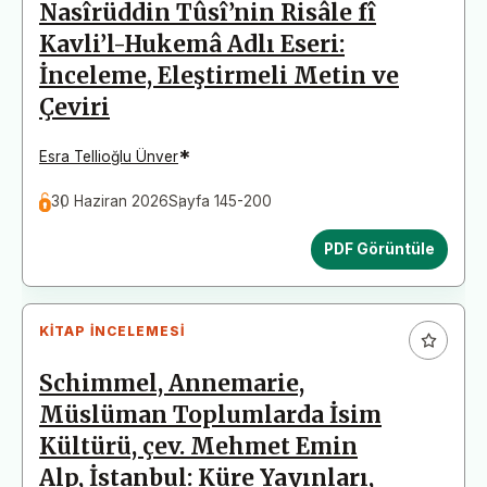
Nasîrüddin Tûsî’nin Risâle fî
Kavli’l-Hukemâ Adlı Eseri:
İnceleme, Eleştirmeli Metin ve
Çeviri
*
Esra Tellioğlu Ünver
30 Haziran 2026
Sayfa 145-200
PDF Görüntüle
KITAP İNCELEMESI
Schimmel, Annemarie,
Müslüman Toplumlarda İsim
Kültürü, çev. Mehmet Emin
Alp, İstanbul: Küre Yayınları,