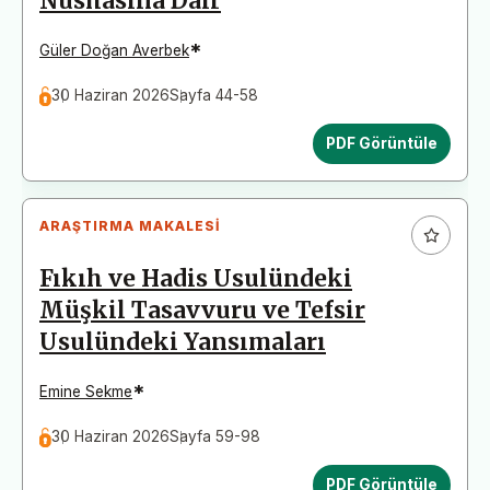
Nüshasına Dair
*
Güler Doğan Averbek
30 Haziran 2026
Sayfa 44-58
PDF Görüntüle
ARAŞTIRMA MAKALESI
Fıkıh ve Hadis Usulündeki
Müşkil Tasavvuru ve Tefsir
Usulündeki Yansımaları
*
Emine Sekme
30 Haziran 2026
Sayfa 59-98
PDF Görüntüle