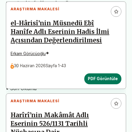
arz etmektedir. Yazım kurallarına uymayan
ARAŞTIRMA MAKALESI
başvurular değerlendirme aşamasına alınmadan iade
edilecektir. Bu nedenle çalışmalarınızı yüklemeden
el-Hârisî’nin Müsnedü Ebî
önce çalışmanızın yazım kurallarına uygun olarak
Hanîfe Adlı Eserinin Hadis İlmi
düzenlendiğinden emin olunuz.
Açısından Değerlendirilmesi
Yayın İnceleme Süreci (Yaklaşık 130 Gün)
• Editör İncelemesi
*
Erkam Görücüoğlu
• Yayın Kurulu İncelemesi
30 Haziran 2026
Sayfa 1-43
• Şekilsel ve Etik Ön İnceleme
• Çift Taraflı Kör Hakemlik Süreci
PDF Görüntüle
• Dil İncelemesi
• Son Okuma
ARAŞTIRMA MAKALESI
Harîrî’nin Makâmât Adlı
Eserinin 526/1131 Tarihli